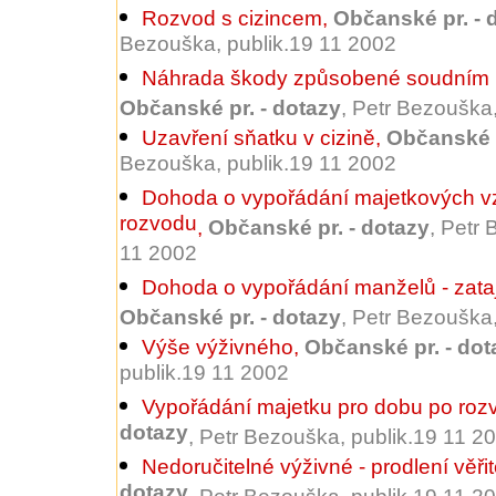
Rozvod s cizincem
,
Občanské pr. - 
Bezouška, publik.19 11 2002
Náhrada škody způsobené soudním 
Občanské pr. - dotazy
, Petr Bezouška
Uzavření sňatku v cizině
,
Občanské p
Bezouška, publik.19 11 2002
Dohoda o vypořádání majetkových vzt
rozvodu
,
Občanské pr. - dotazy
, Petr
11 2002
Dohoda o vypořádání manželů - zata
Občanské pr. - dotazy
, Petr Bezouška
Výše výživného
,
Občanské pr. - dot
publik.19 11 2002
Vypořádání majetku pro dobu po roz
dotazy
, Petr Bezouška, publik.19 11 2
Nedoručitelné výživné - prodlení věřit
dotazy