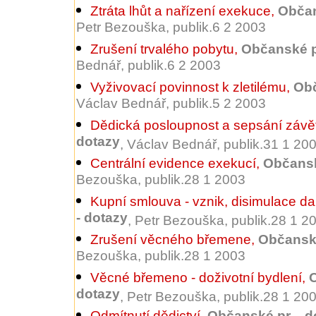
Ztráta lhůt a nařízení exekuce
,
Občan
Petr Bezouška, publik.6 2 2003
Zrušení trvalého pobytu
,
Občanské pr
Bednář, publik.6 2 2003
Vyživovací povinnost k zletilému
,
Obč
Václav Bednář, publik.5 2 2003
Dědická posloupnost a sepsání závět
dotazy
, Václav Bednář, publik.31 1 20
Centrální evidence exekucí
,
Občansk
Bezouška, publik.28 1 2003
Kupní smlouva - vznik, disimulace da
- dotazy
, Petr Bezouška, publik.28 1 2
Zrušení věcného břemene
,
Občanské
Bezouška, publik.28 1 2003
Věcné břemeno - doživotní bydlení
,
O
dotazy
, Petr Bezouška, publik.28 1 20
Odmítnutí dědictví
,
Občanské pr. - d