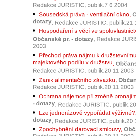
Redakce JURISTIC, publik.7 6 2004
Sousedská práva - ventilační okno
,
O
dotazy
, Redakce JURISTIC, publik.21
Hospodaření s věcí ve spoluvlastnict
Občanské pr. - dotazy
, Redakce JURIS
2003
Přechod práva nájmu k družstevnímu
majektového podílu v družstvu
,
Občansk
Redakce JURISTIC, publik.20 11 2003
Zánik alimentačního závazku
,
Občans
Redakce JURISTIC, publik.20 11 2003
Ochrana nájemce při změně pronajím
- dotazy
, Redakce JURISTIC, publik.2
Lze jednorázově vypořádat výživné?
dotazy
, Redakce JURISTIC, publik.20
Zpochybnění darovací smlouvy
,
Obča