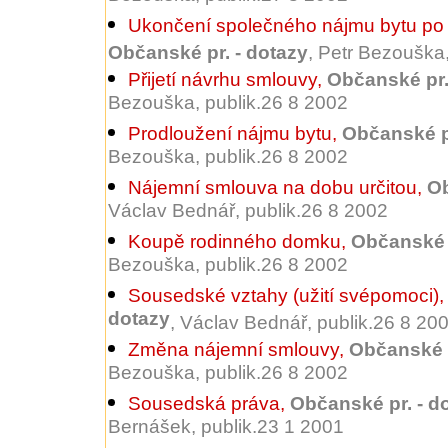
Ukončení společného nájmu bytu po
Občanské pr. - dotazy
, Petr Bezouška
Přijetí návrhu smlouvy
,
Občanské pr.
Bezouška, publik.26 8 2002
Prodloužení nájmu bytu
,
Občanské pr
Bezouška, publik.26 8 2002
Nájemní smlouva na dobu určitou
,
Ob
Václav Bednář, publik.26 8 2002
Koupě rodinného domku
,
Občanské p
Bezouška, publik.26 8 2002
Sousedské vztahy (užití svépomoci)
dotazy
, Václav Bednář, publik.26 8 20
Změna nájemní smlouvy
,
Občanské p
Bezouška, publik.26 8 2002
Sousedská práva
,
Občanské pr. - d
Bernášek, publik.23 1 2001