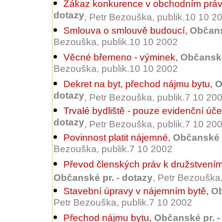
Zákaz konkurence v obchodním prá
dotazy
, Petr Bezouška, publik.10 10 2
Smlouva o smlouvě budoucí
,
Občans
Bezouška, publik.10 10 2002
Věcné břemeno - výminek
,
Občanské
Bezouška, publik.10 10 2002
Dekret na byt, přechod nájmu bytu
,
O
dotazy
, Petr Bezouška, publik.7 10 20
Trvalé bydliště - pouze evidenční úče
dotazy
, Petr Bezouška, publik.7 10 20
Povinnost platit nájemné
,
Občanské p
Bezouška, publik.7 10 2002
Převod členských práv k družstvení
Občanské pr. - dotazy
, Petr Bezouška
Stavební úpravy v nájemním bytě
,
Ob
Petr Bezouška, publik.7 10 2002
Přechod nájmu bytu
,
Občanské pr. -