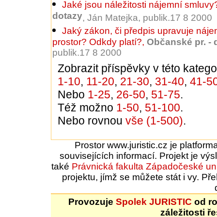
Jaké jsou náležitosti nájemní smluvy
dotazy
, Ján Matejka, publik.17 8 2000
Jaký zákon, či předpis upravuje náj
prostor? Odkdy platí?
,
Občanské pr. - 
publik.17 8 2000
Zobrazit příspěvky v této kategor
1-10
,
11-20
,
21-30
,
31-40
,
41-5
Nebo
1-25
,
26-50
,
51-75
.
Též možno
1-50
,
51-100
.
Nebo rovnou
vše (1-500)
.
Prostor www.juristic.cz je platfor
souvisejících informací. Projekt je vý
také
Právnická fakulta
Západočeské uni
projektu, jímž se můžete stát i vy. 
Provozuje
Spolek JURISTIC
od ro
záležitosti ř