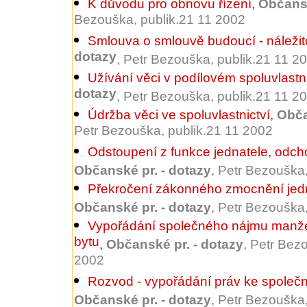
K důvodu pro obnovu řízení
,
Občansk
Bezouška, publik.21 11 2002
Smlouva o smlouvě budoucí - náležit
dotazy
, Petr Bezouška, publik.21 11 2
Užívání věci v podílovém spoluvlastni
dotazy
, Petr Bezouška, publik.21 11 2
Údržba věci ve spoluvlastnictví
,
Obča
Petr Bezouška, publik.21 11 2002
Odstoupení z funkce jednatele, odcho
Občanské pr. - dotazy
, Petr Bezouška
Překročení zákonného zmocnění jedn
Občanské pr. - dotazy
, Petr Bezouška
Vypořádání společného nájmu manže
bytu
,
Občanské pr. - dotazy
, Petr Bez
2002
Rozvod - vypořádání práv ke společ
Občanské pr. - dotazy
, Petr Bezouška