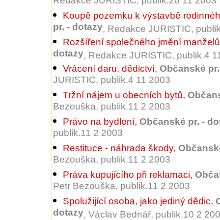
Redakce JURISTIC, publik.20 11 2003
Koupě pozemku k výstavbě rodinné
pr. - dotazy
, Redakce JURISTIC, publi
Rozšíření společného jmění manželů
dotazy
, Redakce JURISTIC, publik.4 1
Vrácení daru, dědictví
,
Občanské pr.
JURISTIC, publik.4 11 2003
Tržní nájem u obecních bytů
,
Občans
Bezouška, publik.11 2 2003
Právo na bydlení
,
Občanské pr. - do
publik.11 2 2003
Restituce - náhrada škody
,
Občanské
Bezouška, publik.11 2 2003
Práva kupujícího při reklamaci
,
Občan
Petr Bezouška, publik.11 2 2003
Spolužijící osoba, jako jediný dědic
,
dotazy
, Václav Bednář, publik.10 2 20