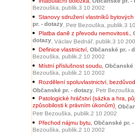
Intabulační doložka
,
Občanské pr. -
Bezouška, publik.3 10 2002
Stanovy sdružení vlastníků bytových
pr. - dotazy
, Petr Bezouška, publik.3 1
Platba daně z převodu nemovitosti.
,
dotazy
, Václav Bednář, publik.3 10 20
Definice vlastnictví
,
Občanské pr. - 
Bezouška, publik.2 10 2002
Místní příslušnost soudu
,
Občanské p
Bezouška, publik.2 10 2002
Rozdělení spoluvlastnictví, bezdův
Občanské pr. - dotazy
, Petr Bezouška
Patologické hráčství (sázka a hra, pů
způsobilosti k právním úkonům)
,
Občan
Petr Bezouška, publik.2 10 2002
Přechod nájmu bytu
,
Občanské pr. -
Bezouška, publik.2 10 2002