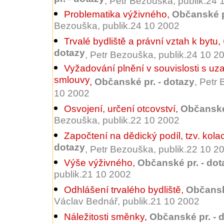
pr. - dotazy
, Petr Bezouška, publik.24
Problematika výživného
,
Občanské p
Bezouška, publik.24 10 2002
Trvalé bydliště a právní vztah k bytu
,
dotazy
, Petr Bezouška, publik.24 10 2
Vyžadování plnění v souvislosti s u
smlouvy
,
Občanské pr. - dotazy
, Petr
10 2002
Osvojení, určení otcovství
,
Občanské 
Bezouška, publik.22 10 2002
Započtení na dědický podíl, tzv. kola
dotazy
, Petr Bezouška, publik.22 10 2
Výše výživného
,
Občanské pr. - dot
publik.21 10 2002
Odhlášení trvalého bydliště
,
Občansk
Václav Bednář, publik.21 10 2002
Náležitosti směnky
,
Občanské pr. - 