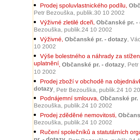
Prodej spoluvlastnického podílu
,
Obč
Petr Bezouška, publik.30 10 2002
Výživné zletilé dceři
,
Občanské pr. -
Bezouška, publik.24 10 2002
Výživné
,
Občanské pr. - dotazy
, Vá
10 2002
Výše bolestného a náhrady za stíže
uplatnění
,
Občanské pr. - dotazy
, Pet
10 2002
Prodej zboží v obchodě na objednáv
dotazy
, Petr Bezouška, publik.24 10 2
Podnájemní smlouva
,
Občanské pr. 
Bezouška, publik.24 10 2002
Prodej zděděné nemovitosti
,
Občansk
Bezouška, publik.24 10 2002
Ručení společníků a statutárních orgá