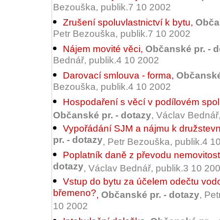
Bezouška, publik.7 10 2002
Zrušení spoluvlastnictví k bytu
,
Občan
Petr Bezouška, publik.7 10 2002
Nájem movité věci
,
Občanské pr. - 
Bednář, publik.4 10 2002
Darovací smlouva - forma
,
Občanské 
Bezouška, publik.4 10 2002
Hospodaření s věcí v podílovém spolu
Občanské pr. - dotazy
, Václav Bednář
Vypořádání SJM a nájmu k družstev
pr. - dotazy
, Petr Bezouška, publik.4 1
Poplatník daně z převodu nemovitost
dotazy
, Václav Bednář, publik.3 10 20
Vstup do bytu za účelem odečtu vod
břemeno?
,
Občanské pr. - dotazy
, Pe
10 2002