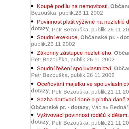
Koupě podílu na nemovitosti
,
Občans
Bezouška, publik.26 11 2002
Povinnost platit výživné na nezletilé d
dotazy
, Petr Bezouška, publik.26 11 2
Soudní exekuce
,
Občanské pr. - do
publik.26 11 2002
Zákonný zástupce nezletilého
,
Občan
Petr Bezouška, publik.26 11 2002
Soudní řešení spoluvlastnictví
,
Občan
Petr Bezouška, publik.26 11 2002
Oceňování majetku ve spoluvlastnict
dotazy
, Petr Bezouška, publik.21 11 2
Sazba darovací daně a platba daně z
Občanské pr. - dotazy
, Václav Bednář
Vyživovací povinnost rodičů k dětem
dotazy
, Petr Bezouška, publik.21 11 2