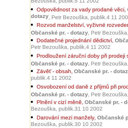
Bezouška, publik.5 11 2002
Odpovědnost za vady prodané věci
,
dotazy
, Petr Bezouška, publik.4 11 20
Rozvod manželství, vyživné rozved
Občanské pr. - dotazy
, Petr Bezouška
Dodatečné projednání dědictví
,
Obča
Petr Bezouška, publik.4 11 2002
Prodloužení záruční doby při prodeji
Občanské pr. - dotazy
, Petr Bezouška
Závěť - obsah
,
Občanské pr. - dota
publik.4 11 2002
Osvobození od daně z příjmů při prod
Občanské pr. - dotazy
, Petr Bezouška
Plnění v cizí měně
,
Občanské pr. - 
Bezouška, publik.31 10 2002
Darování mezi manžely
,
Občanské pr
Bezouška, publik.30 10 2002