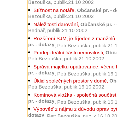
Bezouška, publik.21 10 2002
Stížnost na notáře
,
Občanské pr. - d
Bezouška, publik.21 10 2002
Náležitosti darování
,
Občanské pr. -
Bednář, publik.21 10 2002
Rozšíření SJM, je-li jeden z manželů 
pr. - dotazy
, Petr Bezouška, publik.21
Prodej ideální části nemovitosti
,
Obča
Petr Bezouška, publik.21 10 2002
Správa majetku opatrovance, věcné
pr. - dotazy
, Petr Bezouška, publik.16
Úklid společných prostor v domě
,
Obč
Petr Bezouška, publik.16 10 2002
Komínová vložka - společná součás
pr. - dotazy
, Petr Bezouška, publik.16
Výpověď z nájmu z důvodu oprav by
dotazy
, Petr Bezouška, publik.16 10 2