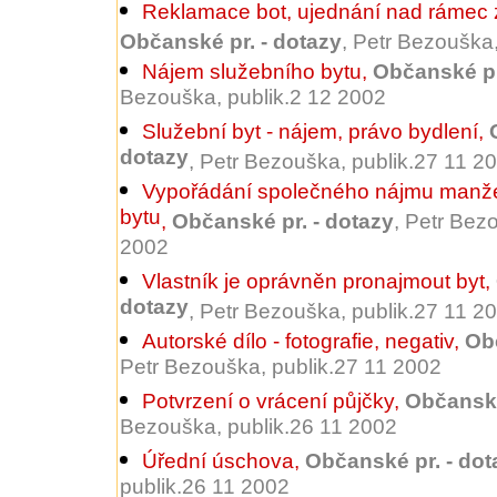
Reklamace bot, ujednání nad rámec
Občanské pr. - dotazy
, Petr Bezouška
Nájem služebního bytu
,
Občanské pr
Bezouška, publik.2 12 2002
Služební byt - nájem, právo bydlení
,
dotazy
, Petr Bezouška, publik.27 11 2
Vypořádání společného nájmu manže
bytu
,
Občanské pr. - dotazy
, Petr Bez
2002
Vlastník je oprávněn pronajmout byt
,
dotazy
, Petr Bezouška, publik.27 11 2
Autorské dílo - fotografie, negativ
,
Obč
Petr Bezouška, publik.27 11 2002
Potvrzení o vrácení půjčky
,
Občanské
Bezouška, publik.26 11 2002
Úřední úschova
,
Občanské pr. - dot
publik.26 11 2002