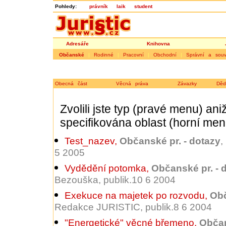
Pohledy:
právník
laik
student
Adresáře
Knihovna
Občanské
|
Rodinné
|
Pracovní
|
Obchodní
|
Správní a souvi
Obecná část
Věcná práva
Závazky
Děd
Zvolili jste typ (pravé menu) ani
specifikována oblast (horní men
Test_nazev
,
Občanské pr. - dotazy
,
5 2005
Vydědění potomka
,
Občanské pr. - 
Bezouška, publik.10 6 2004
Exekuce na majetek po rozvodu
,
Obč
Redakce JURISTIC, publik.8 6 2004
"Energetické" věcné břemeno
,
Občan