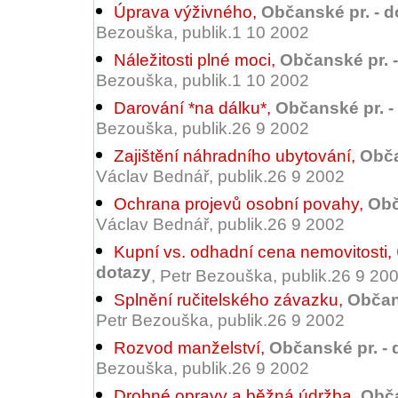
Úprava výživného
,
Občanské pr. - d
Bezouška, publik.1 10 2002
Náležitosti plné moci
,
Občanské pr. 
Bezouška, publik.1 10 2002
Darování *na dálku*
,
Občanské pr. -
Bezouška, publik.26 9 2002
Zajištění náhradního ubytování
,
Obča
Václav Bednář, publik.26 9 2002
Ochrana projevů osobní povahy
,
Obč
Václav Bednář, publik.26 9 2002
Kupní vs. odhadní cena nemovitosti
,
dotazy
, Petr Bezouška, publik.26 9 20
Splnění ručitelského závazku
,
Občan
Petr Bezouška, publik.26 9 2002
Rozvod manželství
,
Občanské pr. - 
Bezouška, publik.26 9 2002
Drobné opravy a běžná údržba
,
Obča