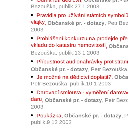
Bezouška, publik.27 1 2003
Pravidla pro užívání státních symbolů
vlajky
,
Občanské pr. - dotazy
, Petr Be
2003
Prohlášení konkurzu na prodejde přer
vkladu do katastru nemovitostí
,
Občansk
Bezouška, publik.13 1 2003
Přípustnost audionahrávky protistra
Občanské pr. - dotazy
, Petr Bezouška
Je možné na dědictví doplatit?
,
Občan
Petr Bezouška, publik.10 1 2003
Darovací smlouva - vyměření darovac
daru
,
Občanské pr. - dotazy
, Petr Bez
2003
Poukázka
,
Občanské pr. - dotazy
, 
publik.9 12 2002