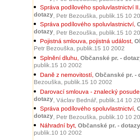
Správa podílového spoluvlastnictví II.
dotazy
, Petr Bezouška, publik.15 10 2
Správa podílového spoluvlastnictví
,
O
dotazy
, Petr Bezouška, publik.15 10 2
Pojistná smlouva, pojistná událost
,
O
Petr Bezouška, publik.15 10 2002
Splnění dluhu
,
Občanské pr. - dotaz
publik.15 10 2002
Daně z nemovitostí
,
Občanské pr. - 
Bezouška, publik.15 10 2002
Darovací smlouva - znalecký posude
dotazy
, Václav Bednář, publik.14 10 2
Správa podílového spoluvlastnictví
,
O
dotazy
, Petr Bezouška, publik.10 10 2
Náhradní byt
,
Občanské pr. - dotaz
publik.10 10 2002