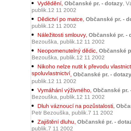
Vydědění
,
Občanské pr. - dotazy
, V
publik.12 11 2002
Dědictví po matce
,
Občanské pr. - d
publik.12 11 2002
Náležitosti smlouvy
,
Občanské pr. - 
Bezouška, publik.12 11 2002
Neopomenutelný dědic
,
Občanské pr
Bezouška, publik.12 11 2002
Nikoho nelze nutit k převodu vlastnict
spoluvlastnictví
,
Občanské pr. - dotaz
publik.12 11 2002
Vymáhání výživného
,
Občanské pr. 
Bezouška, publik.12 11 2002
Dluh váznoucí na pozůstalosti
,
Občan
Petr Bezouška, publik.7 11 2002
Zajištění dluhu
,
Občanské pr. - dota
publik.7 11 2002