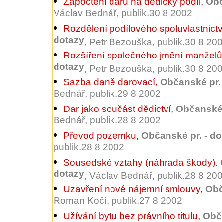
Započtení daru na dědický podíl
,
Obč
Václav Bednář, publik.30 8 2002
Rozdělení podílového spoluvlastnictv
dotazy
, Petr Bezouška, publik.30 8 20
Rozšíření společného jmění manželů
dotazy
, Petr Bezouška, publik.30 8 20
Sazba daně darovací
,
Občanské pr. 
Bednář, publik.29 8 2002
Dar jako součást dědictví
,
Občanské 
Bednář, publik.28 8 2002
Převod pozemku
,
Občanské pr. - do
publik.28 8 2002
Sousedské vztahy (náhrada škody)
,
dotazy
, Václav Bednář, publik.28 8 20
Uzavření nové nájemní smlouvy
,
Obč
Roman Kočí, publik.27 8 2002
Užívání bytu bez právního titulu
,
Obča