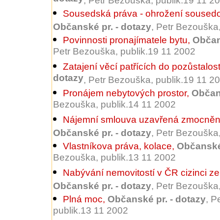
, Petr Bezouška, publik.19 11 2
Sousedská práva - ohrožení souse
Občanské pr. - dotazy
, Petr Bezouška
Povinnosti pronajímatele bytu
,
Občan
Petr Bezouška, publik.19 11 2002
Zatajení věcí patřících do pozůstalost
dotazy
, Petr Bezouška, publik.19 11 2
Pronájem nebytových prostor
,
Občans
Bezouška, publik.14 11 2002
Nájemní smlouva uzavřená zmocně
Občanské pr. - dotazy
, Petr Bezouška
Vlastníkova práva, kolace
,
Občanské 
Bezouška, publik.13 11 2002
Nabývání nemovitostí v ČR cizinci ze
Občanské pr. - dotazy
, Petr Bezouška
Plná moc
,
Občanské pr. - dotazy
, P
publik.13 11 2002