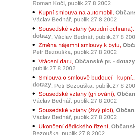
Roman Kočí, publik.27 8 2002
Kupní smlouva na automobil
,
Občans
Václav Bednář, publik.27 8 2002
Sousedské vztahy (soudní ochrana)
dotazy
, Václav Bednář, publik.27 8 20
Změna nájemní smlouvy k bytu
,
Obča
Petr Bezouška, publik.27 8 2002
Vrácení daru
,
Občanské pr. - dotazy
publik.27 8 2002
Smlouva o smlouvě budoucí - kupní.
dotazy
, Petr Bezouška, publik.27 8 20
Sousedské vztahy (grilování)
,
Občans
Václav Bednář, publik.27 8 2002
Sousedské vztahy (živý plot)
,
Občans
Václav Bednář, publik.27 8 2002
Ukončení dědického řízení
,
Občanské
Bezouška, publik.27 8 2002