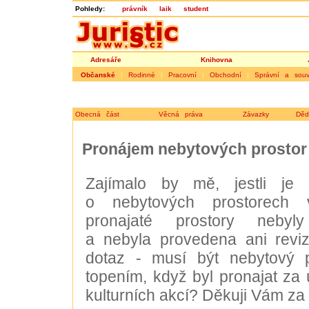
Pohledy:
právník
laik
student
Adresáře
Knihovna
Občanské
|
Rodinné
|
Pracovní
|
Obchodní
|
Správní a souvi
Obecná část
Věcná práva
Závazky
Děd
Pronájem nebytových prostor
Zajímalo by mě, jestli je 
o nebytových prostorech 
pronajaté prostory nebyl
a nebyla provedena ani revize
dotaz - musí být nebytový 
topením, když byl pronajat za
kulturních akcí? Děkuji Vám za