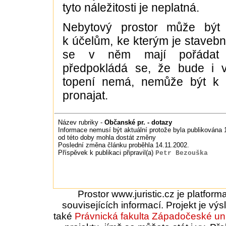
tyto náležitosti je neplatná.
Nebytový prostor může být 
k účelům, ke kterým je stavebn
se v něm mají pořádat k
předpokládá se, že bude i vy
topení nemá, nemůže být k 
pronajat.
Název rubriky -
Občanské pr. - dotazy
Informace nemusí být aktuální protože byla publikována 1
od této doby mohla dostát změny
Poslední změna článku proběhla 14.11.2002.
Příspěvek k publikaci připravil(a)
Petr Bezouška
Prostor www.juristic.cz je platfor
souvisejících informací. Projekt je vý
také
Právnická fakulta
Západočeské uni