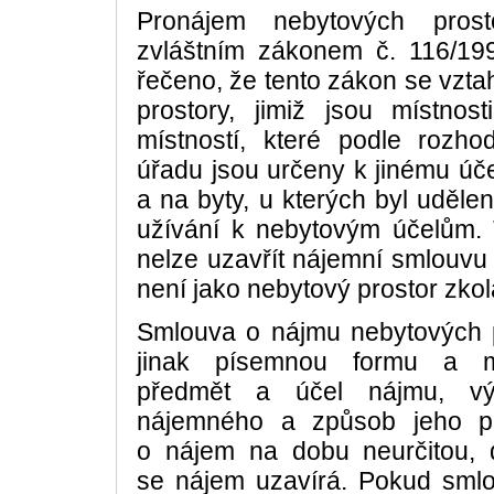
Pronájem nebytových pros
zvláštním zákonem č. 116/19
řečeno, že tento zákon se vzta
prostory, jimiž jsou místnos
místností, které podle rozho
úřadu jsou určeny k jinému úče
a na byty, u kterých byl udělen
užívání k nebytovým účelům.
nelze uzavřít nájemní smlouvu 
není jako nebytový prostor zko
Smlouva o nájmu nebytových p
jinak písemnou formu a m
předmět a účel nájmu, vý
nájemného a způsob jeho pla
o nájem na dobu neurčitou, 
se nájem uzavírá. Pokud sml