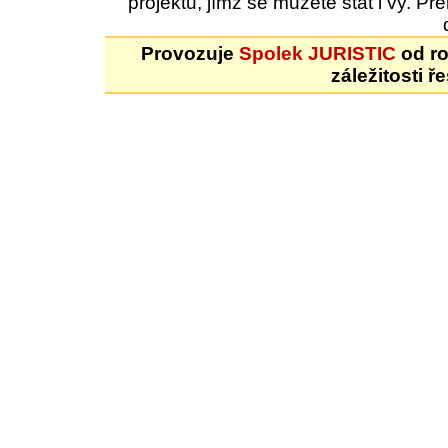
projektu, jímž se můžete stát i vy. 
Provozuje
Spolek JURISTIC
od ro
záležitosti ř