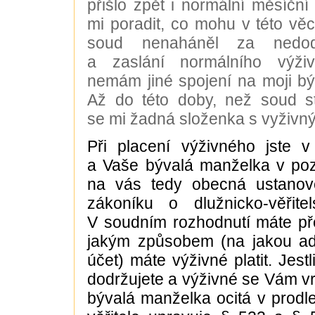
přišlo zpět i normální měsíční
mi poradit, co mohu v této věc
soud nenaháněl za nedodr
a zaslání normálního výži
nemám jiné spojení na moji b
Až do této doby, než soud st
se mi žadná složenka s vyživný
Při placení výživného jste v
a Vaše bývalá manželka v pozic
na vás tedy obecná ustanov
zákoníku o dlužnicko-věřitel
V soudním rozhodnutí máte př
jakým způsobem (na jakou ad
účet) máte výživné platit. Jest
dodržujete a výživné se Vám vr
bývalá manželka ocitá v prodle