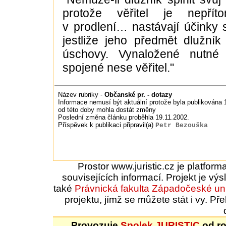
protože věřitel je nepří
v prodlení… nastávají účinky 
jestliže jeho předmět dlužník
úschovy. Vynaložené nutné
spojené nese věřitel."
Název rubriky -
Občanské pr. - dotazy
Informace nemusí být aktuální protože byla publikována 1
od této doby mohla dostát změny
Poslední změna článku proběhla 19.11.2002.
Příspěvek k publikaci připravil(a)
Petr Bezouška
Prostor www.juristic.cz je platfor
souvisejících informací. Projekt je vý
také
Právnická fakulta
Západočeské uni
projektu, jímž se můžete stát i vy. 
Provozuje
Spolek JURISTIC
od ro