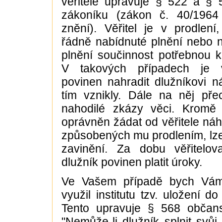
věřitele upravuje § 522 a §
zákoníku (zákon č. 40/1964
znění). Věřitel je v prodlení, 
řádně nabídnuté plnění nebo 
plnění součinnost potřebnou k
V takových případech je v
povinen nahradit dlužníkovi n
tím vznikly. Dále na něj pře
nahodilé zkázy věci. Kromě 
oprávněn žádat od věřitele náh
způsobených mu prodlením, lze-li
zavinění. Za dobu věřitelov
dlužník povinen platit úroky.
Ve Vašem případě bych Vám 
využil institutu tzv. uložení d
Tento upravuje § 568 občan
"Nemůže-li dlužník splnit svůj 