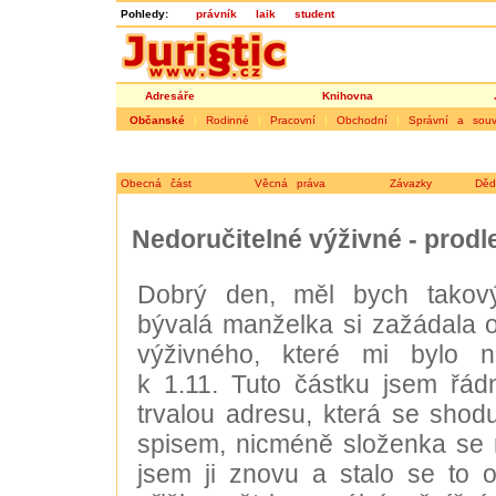
Pohledy:
právník
laik
student
Adresáře
Knihovna
Občanské
|
Rodinné
|
Pracovní
|
Obchodní
|
Správní a souvi
Obecná část
Věcná práva
Závazky
Děd
Nedoručitelné výživné - prodle
Dobrý den, měl bych takový
bývalá manželka si zažádala 
výživného, které mi bylo n
k 1.11. Tuto částku jsem řádn
trvalou adresu, která se shod
spisem, nicméně složenka se mi
jsem ji znovu a stalo se to 