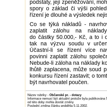
podstaty, její zpeněžování, mo
spory o základ či výši pohle
řízení je dlouhé a výsledek nejis
Co se týká nákladů - navrhov
zaplatit zálohu na nákla
do částky 50.000,- Kč, a to i 
tak na výzvu soudu v určen
Účastní-li se řízení více na
povinni zaplatit zálohu společ
Nebude-li záloha na náklady k
lhůtě zaplacena, může soud p
konkursu řízení zastavit; o to
být navrhovatel poučen.
Název rubriky -
Občanské pr. - dotazy
Informace nemusí být aktuální protože byla publikována 5
od této doby mohla dostát změny
Poslední změna článku proběhla 5.11.2002.