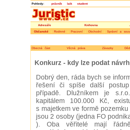
Pohledy:
právník
laik
student
Adresáře
Knihovna
Občanské
|
Rodinné
|
Pracovní
|
Obchodní
|
Správní a souvi
Obecná část
Věcná práva
Závazky
Děd
Konkurz - kdy lze podat návrh
Dobrý den, ráda bych se info
řešení či spíše další postup
případě. Dlužníkem je s.r.
kapitálem 100.000 Kč, existu
s majetkem ve formě pozemku a 
jsou 2 osoby (jedna FO podnikat
). Oba věřitelé mají řádn