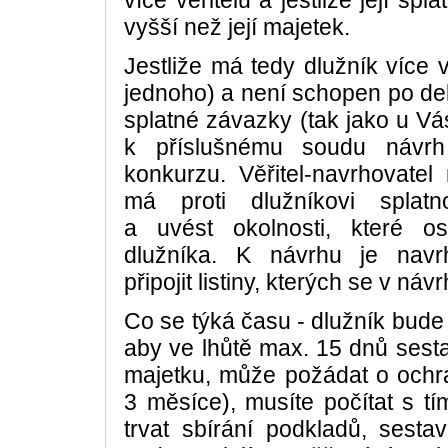
více věřitelů a jestliže její sp
vyšší než její majetek.
Jestliže má tedy dlužník více v
jednoho) a není schopen po del
splatné závazky (tak jako u Vá
k příslušnému soudu návrh
konkurzu. Věřitel-navrhovatel 
má proti dlužníkovi splatn
a uvést okolnosti, které o
dlužníka. K návrhu je navr
připojit listiny, kterých se v ná
Co se týká času - dlužník bud
aby ve lhůtě max. 15 dnů sesta
majetku, může požádat o ochra
3 měsíce), musíte počítat s tí
trvat sbírání podkladů, sesta