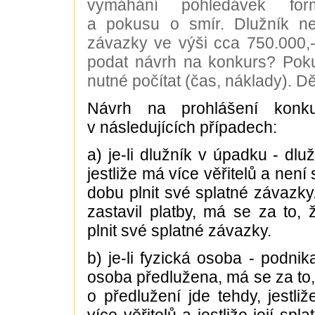
vymáhání pohledávek fo
a pokusu o smír. Dlužník n
závazky ve výši cca 750.000,-
podat návrh na konkurs? Poku
nutné počítat (čas, náklady). D
Návrh na prohlášení konk
v následujících případech:
a) je-li dlužník v úpadku - dlu
jestliže má více věřitelů a není
dobu plnit své splatné závazky.
zastavil platby, má se za to,
plnit své splatné závazky.
b) je-li fyzická osoba - podnika
osoba předlužena, má se za to,
o předlužení jde tehdy, jestli