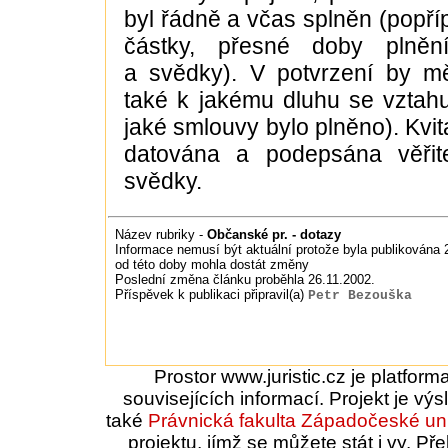
byl řádně a včas splněn (popř
částky, přesné doby plnění
a svědky). V potvrzení by m
také k jakému dluhu se vztahu
jaké smlouvy bylo plněno). Kvi
datována a podepsána věřit
svědky.
Název rubriky -
Občanské pr. - dotazy
Informace nemusí být aktuální protože byla publikována 2
od této doby mohla dostát změny
Poslední změna článku proběhla 26.11.2002.
Příspěvek k publikaci připravil(a)
Petr Bezouška
Prostor www.juristic.cz je platfor
souvisejících informací. Projekt je vý
také
Právnická fakulta
Západočeské uni
projektu, jímž se můžete stát i vy. 