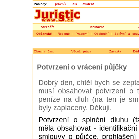
Pohledy:
právník
laik
student
Adresáře
Knihovna
Občanské
|
Rodinné
|
Pracovní
|
Obchodní
|
Správní a souvi
Obecná část
Věcná práva
Závazky
Děd
Potvrzení o vrácení půjčky
Dobrý den, chtěl bych se zeptat
musí obsahovat potvrzení o 
peníze na dluh (na ten je sm
byly zaplaceny. Děkuji.
Potvrzení o splnění dluhu (t
měla obsahovat - identifikační
smlouvy o půjčce, prohlášení v