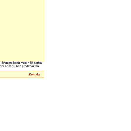
 činnosti členů mezi něž patřila
írání obsahu bez předchozího
Kontakt