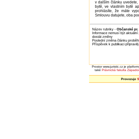
v dalším článku uvedete,
bytě, ve vlastním bytě a
prohlásíte, že máte vy
Smlouvu datujete, oba pod
Název rubriky -
Občanské pr. 
Informace nemusí být aktuální 
dostát změny
Poslední změna článku proběhl
Příspěvek k publikaci připravil
Prostor www.juristic.cz je platfo
také
Právnická fakulta
Západoč
Provozuje
S