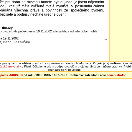
 že pro dobu po rozvodu budete bydlet jinde (v jiném nájemním
pod.), kde již máte hlášené trvalé bydliště. V posledním článku
pořádána všechna práva a povinnosti ze společného bydlení.
epíšete a podpisy necháte úředně ověřit.
- dotazy
protože byla publikována 19.11.2002 a legislativa od této doby mohla
a 19.11.2002.
...
(a)
Petr Bezouška
rma pro výměnu a sdílení právních a s právem souvisejících informací. Projekt je výsledkem zájmové
eské univerzity
v Plzni. Děkujeme všem podporovatelům projektu, jímž se můžete stát i vy. Přeb
souhlasu není dovoleno.
polek JURISTIC
od roku 1999. ISSN 1802-789X. Technické záležitosti řeší
administrátor
.