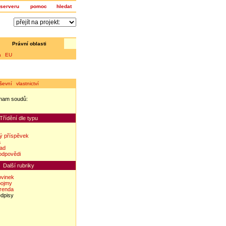
serveru
pomoc
hledat
Právní oblasti
a EU
ševní vlastnictví
nam soudů:
z
Třídění dle typu
ý příspěvek
a
lad
odpovědi
Další rubriky
ovinek
pojmy
erenda
edpisy