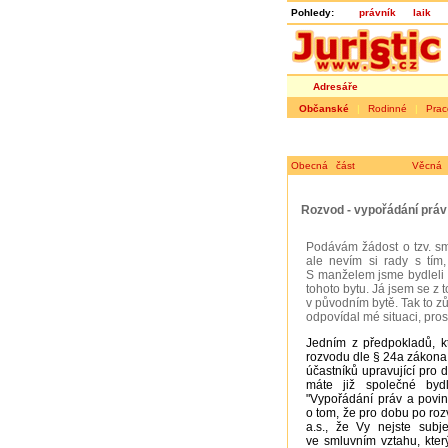
Pohledy:
právník
laik
Adresáře
Občanské
|
Rodinné
|
Prac
Obecná část
Věcná 
Rozvod - vypořádání práv
Podávám žádost o tzv. s
ale nevím si rady s tím,
S manželem jsme bydleli 
tohoto bytu. Já jsem se z 
v původním bytě. Tak to zů
odpovídal mé situaci, pros
Jedním z předpokladů, kt
rozvodu dle § 24a zákona
účastníků upravující pro
máte již společné bydl
"Vypořádání práv a povi
o tom, že pro dobu po ro
a.s., že Vy nejste sub
ve smluvním vztahu, kte