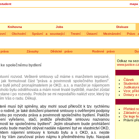
student
mapa 
Knihovna
Jobs
Diskuze
ovní
|
Obchodní
|
Správní a související
|
Trestní
|
Ústavní
|
Mezinárodní
|
Právo 
práva
Závazky
Dědické právo
Rodinné právo
Du
Odkaz na sez
www.justice.c
 ke společnému bydlení
mluvní rozvod. Veškeré smlouvy už máme s manželem sepsané,
Článek
 jak formulovat část "práva a povinnosti společného bydlení".
Studentsk
v bytě jehož pronajímatelem je OKD, a.s. a manžel je nájemcem
Judikatur
tohoto bytu odstěhovala a mám nové trvalé bydliště, manžel zůstal
Vzor, přík
stane i po rozvodu. Protože se mi nepodařilo nalézt vzor, který by
Dotazy a 
ím Vás o radu. Děkuji.
eré musí být splněny, aby mohl soud přikročit k tzv. rychlému
Přehled n
 o rodině, je také doložení písemné smlouvy s ověřenými podpisy
Základní 
 dobu po rozvodu práva a povinnosti společného bydlení. Pakliže
De lege f
ení vyřešeno, stačí, jestliže předložíte smlouvu nazvanou
Právní př
nností ke společnému bydlení". Jejím obsahem bude prohlášení
zvodu bude manžel obývat nadále nájemní byt ve vlastnictví OKD,
jektem nájemní smlouvy k tomuto bytu a s OKD, a.s. nejste
rý by Vám zaručoval právo nájmu k předmětnému bytu. Naopak