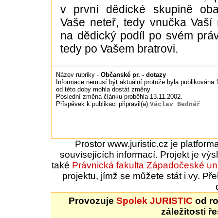
v první dědické skupině ob
Vaše neteř, tedy vnučka Vaší
na dědický podíl po svém prá
tedy po Vašem bratrovi.
Název rubriky -
Občanské pr. - dotazy
Informace nemusí být aktuální protože byla publikována 1
od této doby mohla dostát změny
Poslední změna článku proběhla 13.11.2002.
Příspěvek k publikaci připravil(a)
Václav Bednář
Prostor www.juristic.cz je platfor
souvisejících informací. Projekt je vý
také
Právnická fakulta
Západočeské uni
projektu, jímž se můžete stát i vy. 
Provozuje
Spolek JURISTIC
od ro
záležitosti ř