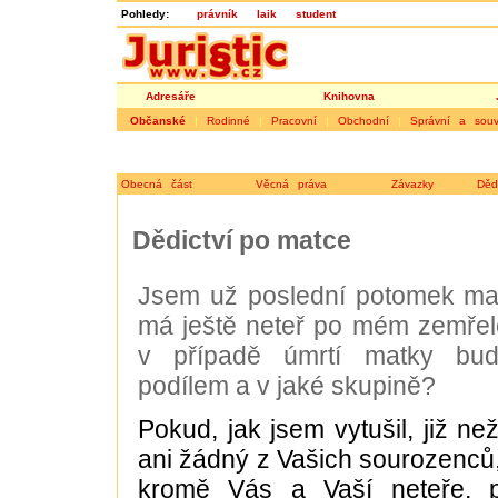
Pohledy:
právník
laik
student
Adresáře
Knihovna
Občanské
|
Rodinné
|
Pracovní
|
Obchodní
|
Správní a souvi
Obecná část
Věcná práva
Závazky
Děd
Dědictví po matce
Jsem už poslední potomek mat
má ještě neteř po mém zemřel
v případě úmrtí matky bud
podílem a v jaké skupině?
Pokud, jak jsem vytušil, již než
ani žádný z Vašich sourozenců, 
kromě Vás a Vaší neteře, p