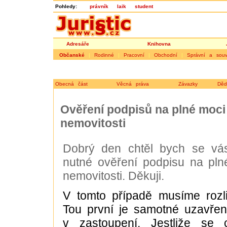
Pohledy:
právník
laik
student
Adresáře
Knihovna
Občanské
|
Rodinné
|
Pracovní
|
Obchodní
|
Správní a souvi
Obecná část
Věcná práva
Závazky
Děd
Ověření podpisů na plné moci 
nemovitosti
Dobrý den chtěl bych se vás
nutné ověření podpisu na pln
nemovitosti. Děkuji.
V tomto případě musíme rozli
Tou první je samotné uzavřen
v zastoupení. Jestliže se 