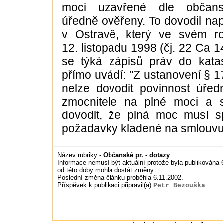
moci uzavřené dle občans
úředně ověřeny. To dovodil nap
v Ostravě, který ve svém r
12. listopadu 1998 (čj. 22 Ca 14
se týká zápisů práv do katas
přímo uvádí: "Z ustanovení § 1
nelze dovodit povinnost úřed
zmocnitele na plné moci a s
dovodit, že plná moc musí s
požadavky kladené na smlouvu
Název rubriky -
Občanské pr. - dotazy
Informace nemusí být aktuální protože byla publikována 6
od této doby mohla dostát změny
Poslední změna článku proběhla 6.11.2002.
Příspěvek k publikaci připravil(a)
Petr Bezouška