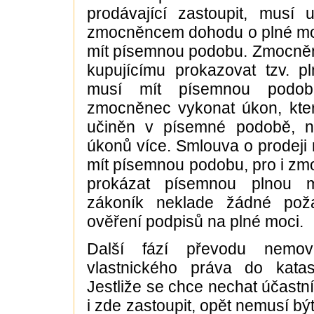
prodávající zastoupit, musí 
zmocněncem dohodu o plné moc
mít písemnou podobu. Zmocněn
kupujícímu prokazovat tzv. p
musí mít písemnou podobu
zmocněnec vykonat úkon, kte
učiněn v písemné podobě, ne
úkonů více. Smlouva o prodeji 
mít písemnou podobu, pro i z
prokázat písemnou plnou 
zákoník neklade žádné pož
ověření podpisů na plné moci.
Další fází převodu nemovi
vlastnického práva do katast
Jestliže se chce nechat účastní
i zde zastoupit, opět nemusí bý