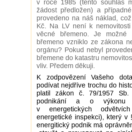
v roce 1985 (tento souhlas m
žádost předložen) a případné
provedeno na náš náklad, což 
Kč. Na LV není k nemovitost
věcné břemeno. Je možné 
břemeno vzniklo ze zákona n
orgánu? Pokud nebyl provede
břemene do katastru nemovitost
vliv. Předem děkuji.
K zodpovězení Vašeho dot
podívat nejdříve trochu do hist
platil zákon č. 79/1957 Sb
podnikání a o výkonu s
v energetických odvětví
energetické inspekci), který v 
energitický podnik má oprávněn