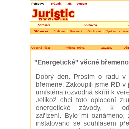
Pohledy:
právník
laik
student
Adresáře
Knihovna
Občanské
|
Rodinné
|
Pracovní
|
Obchodní
|
Správní a souvi
Obecná část
Věcná práva
Závazky
Děd
"Energetické" věcné břemeno
Dobrý den. Prosím o radu v
břemene. Zakoupili jsme RD v j
umístěna rozvodná skříň k veře
Jelikož chci toto oplocení zru
energetické závody, k od
zařízení. Bylo mi oznámeno, 
instalováno se souhlasem pře