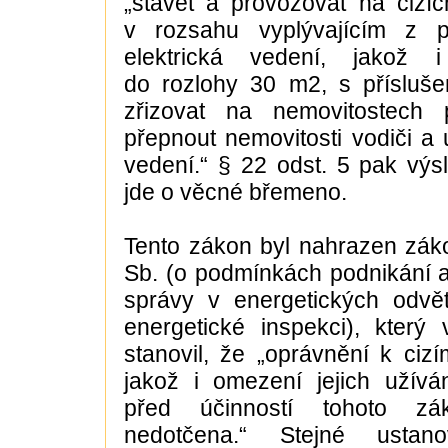
„stavět a provozovat na cizí
v rozsahu vyplývajícím z p
elektrická vedení, jakož 
do rozlohy 30 m2, s přísluše
zřizovat na nemovitostech 
přepnout nemovitosti vodiči a 
vedení.“ § 22 odst. 5 pak výs
jde o věcné břemeno.
Tento zákon byl nahrazen zák
Sb. (o podmínkách podnikání a
správy v energetických odvět
energetické inspekci), který
stanovil, že „oprávnění k ciz
jakož i omezení jejich užíván
před účinností tohoto zák
nedotčena.“ Stejné ustan