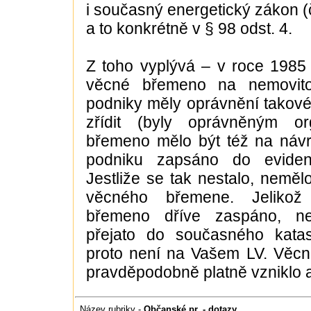
i současný energetický zákon (
a to konkrétně v § 98 odst. 4.
Z toho vyplývá – v roce 1985 
věcné břemeno na nemovitos
podniky měly oprávnění takov
zřídit (byly oprávněným o
břemeno mělo být též na návr
podniku zapsáno do evidenc
Jestliže se tak nestalo, nemělo
věcného břemene. Jelikož
břemeno dříve zaspáno, n
přejato do současného katast
proto není na Vašem LV. Věc
pravděpodobně platně vzniklo a 
Název rubriky -
Občanské pr. - dotazy