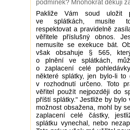
podmínek? Mnohokrát děkuji z
Pakliže Vám soud uložit p
ve splátkách, musíte to
respektovat a pravidelně zasíl
věřitele příslušný obnos. Jest
nemusíte se exekuce bát. O
však obsahuje § 565, který
o plnění ve splátkách, můž
o zaplacení celé pohledávk
některé splátky, jen bylo-li t
v rozhodnutí určeno. Toto 
věřitel použít nejpozději do sp
příští splátky." Jestliže by bylo
možnost obsažena, mohl by se
zaplacení celé částky, jestl
splátku vynechal, nebo nezapla