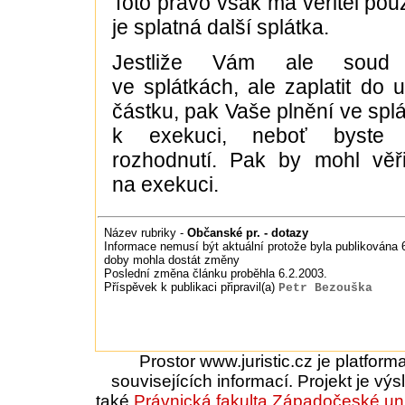
Toto právo však má věřitel pou
je splatná další splátka.
Jestliže Vám ale soud n
ve splátkách, ale zaplatit do 
částku, pak Vaše plnění ve spl
k exekuci, neboť byste n
rozhodnutí. Pak by mohl věři
na exekuci.
Název rubriky -
Občanské pr. - dotazy
Informace nemusí být aktuální protože byla publikována 6.
doby mohla dostát změny
Poslední změna článku proběhla 6.2.2003.
Příspěvek k publikaci připravil(a)
Petr Bezouška
Prostor www.juristic.cz je platfor
souvisejících informací. Projekt je vý
také
Právnická fakulta
Západočeské uni