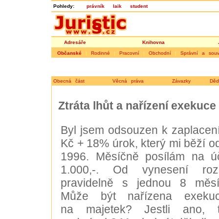
Pohledy:
právník
laik
student
Adresáře
Knihovna
Občanské
|
Rodinné
|
Pracovní
|
Obchodní
|
Správní a souvi
Obecná část
Věcná práva
Závazky
Děd
Ztráta lhůt a nařízení exekuce
Byl jsem odsouzen k zaplacení
Kč + 18% úrok, který mi běží o
1996. Měsíčně posílám na úče
1.000,-. Od vynesení roz
pravidelně s jednou 8 měsí
Může být nařízena exeku
na majetek? Jestli ano, 