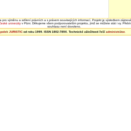
rma pro výměnu a sdílení právních a s právem souvisejících informací. Projekt je výsledkem zájmové
eské univerzity
v Plzni. Děkujeme všem podporovatelům projektu, jímž se můžete stát i vy. Přeb
souhlasu není dovoleno.
polek JURISTIC
od roku 1999. ISSN 1802-789X. Technické záležitosti řeší
administrátor
.