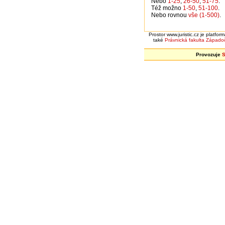
Nebo
1-25
,
26-50
,
51-75
.
Též možno
1-50
,
51-100
.
Nebo rovnou
vše (1-500)
.
Prostor www.juristic.cz je platfo
také
Právnická fakulta
Západoč
Provozuje
S