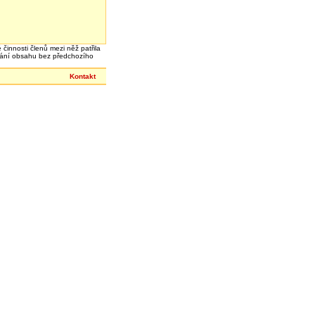
 činnosti členů mezi něž patřila
írání obsahu bez předchozího
Kontakt