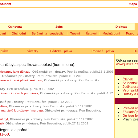
student
mapa 
Knihovna
Jobs
Diskuze
ovní
|
Obchodní
|
Správní a související
|
Trestní
|
Ústavní
|
Mezinárodní
|
Právo 
práva
Závazky
Dědické právo
Rodinné právo
Du
Odkaz na sez
www.justice.c
u) aniž byla specifikována oblast (horní menu).
tistranny jako důkazu
,
Občanské pr. - dotazy
, Petr Bezouška, publik.13 1 2003
?
,
Občanské pr. - dotazy
, Petr Bezouška, publik.10 1 2003
Článek
arovací daně při vrácení daru
,
Občanské pr. - dotazy
, Petr Bezouška,
Studentsk
Judikatur
tazy
, Petr Bezouška, publik.9 12 2002
Vzor, přík
 rámec záručních podmínek
,
Občanské pr. - dotazy
, Petr Bezouška, publik.4 12
Dotazy a 
ské pr. - dotazy
, Petr Bezouška, publik.2 12 2002
dlení
,
Občanské pr. - dotazy
, Petr Bezouška, publik.27 11 2002
Přehled n
 manželů k družstevnímu bytu
,
Občanské pr. - dotazy
, Petr Bezouška,
Základní 
De lege f
Právní př
ut byt
,
Občanské pr. - dotazy
, Petr Bezouška, publik.27 11 2002
tiv
,
Občanské pr. - dotazy
, Petr Bezouška, publik.27 11 2002
tegorii dle pořadí
41-50
.