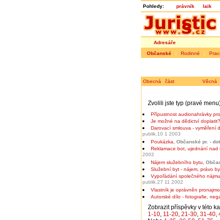
Pohledy:
právník
laik
Adresáře
Občanské
|
Rodinné
|
Prac
Obecná část
Věcná 
Zvolili jste typ (pravé men
Přípustnost audionahrávky pro
Je možné na dědictví doplatit
Darovací smlouva - vyměření d
publik.10 1 2003
Poukázka
,
Občanské pr. - do
Reklamace bot, ujednání nad
2002
Nájem služebního bytu
,
Občan
Služební byt - nájem, právo by
Vypořádání společného nájmu
publik.27 11 2002
Vlastník je oprávněn pronajmo
Autorské dílo - fotografie, nega
Zobrazit příspěvky v této ka
1-10
,
11-20
,
21-30
,
31-40
,