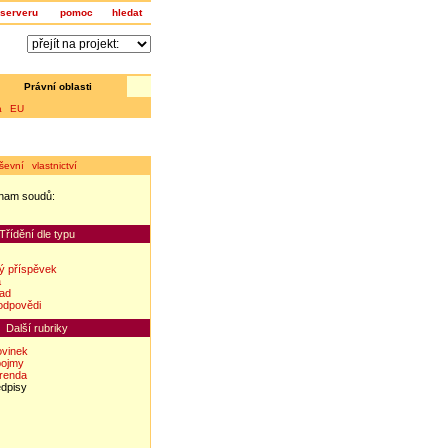
serveru
pomoc
hledat
Právní oblasti
a EU
ševní vlastnictví
nam soudů:
z
Třídění dle typu
ý příspěvek
a
lad
odpovědi
Další rubriky
ovinek
pojmy
erenda
edpisy