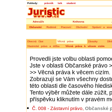
Pohledy:
právník
laik
student
Adresáře
Knihovna
Občanské
|
Rodinné
|
Pracovní
|
Obchodní
|
Správní a souvi
Obecná část
Věcná práva
Závazky
Děd
Vlastnické právo a držba
Věcná práva k věcem cizím
Provedli jste volbu oblasti pom
Jste v oblasti
Občanské právo
>>
Věcná práva k věcem cizím
.
Zobrazují se Vám všechny dost
této oblasti dle časového hledis
Tento výběr můžete dále zúžit, p
příspěvku kliknutím v pravém m
Č. 008 - Zástavní právo
,
Občanské pr