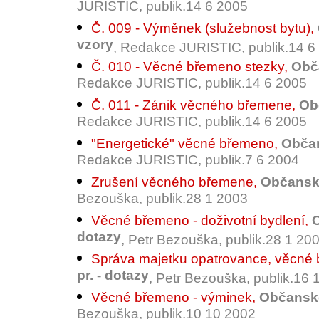
JURISTIC, publik.14 6 2005
Č. 009 - Výměnek (služebnost bytu)
,
vzory
, Redakce JURISTIC, publik.14 6
Č. 010 - Věcné břemeno stezky
,
Obča
Redakce JURISTIC, publik.14 6 2005
Č. 011 - Zánik věcného břemene
,
Ob
Redakce JURISTIC, publik.14 6 2005
"Energetické" věcné břemeno
,
Občan
Redakce JURISTIC, publik.7 6 2004
Zrušení věcného břemene
,
Občanské
Bezouška, publik.28 1 2003
Věcné břemeno - doživotní bydlení
,
O
dotazy
, Petr Bezouška, publik.28 1 20
Správa majetku opatrovance, věcné
pr. - dotazy
, Petr Bezouška, publik.16
Věcné břemeno - výminek
,
Občanské
Bezouška, publik.10 10 2002