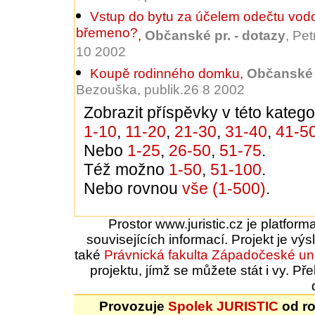
Vstup do bytu za účelem odečtu vod
břemeno?
,
Občanské pr. - dotazy
, Pe
10 2002
Koupě rodinného domku
,
Občanské p
Bezouška, publik.26 8 2002
Zobrazit příspěvky v této kategor
1-10
,
11-20
,
21-30
,
31-40
,
41-5
Nebo
1-25
,
26-50
,
51-75
.
Též možno
1-50
,
51-100
.
Nebo rovnou
vše (1-500)
.
Prostor www.juristic.cz je platfor
souvisejících informací. Projekt je vý
také
Právnická fakulta
Západočeské uni
projektu, jímž se můžete stát i vy. 
Provozuje
Spolek JURISTIC
od ro