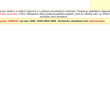
rma pro výměnu a sdílení právních a s právem souvisejících informací. Projekt je výsledkem zájmové
eské univerzity
v Plzni. Děkujeme všem podporovatelům projektu, jímž se můžete stát i vy. Přeb
souhlasu není dovoleno.
polek JURISTIC
od roku 1999. ISSN 1802-789X. Technické záležitosti řeší
administrátor
.