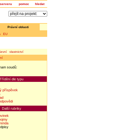
serveru
pomoc
hledat
Právní oblasti
a EU
evní vlastnictví
ní
nam soudů:
z
Třídění dle typu
ý příspěvek
a
lad
odpovědi
Další rubriky
ovinek
pojmy
erenda
edpisy