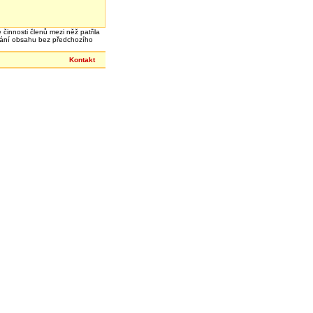
 činnosti členů mezi něž patřila
írání obsahu bez předchozího
Kontakt