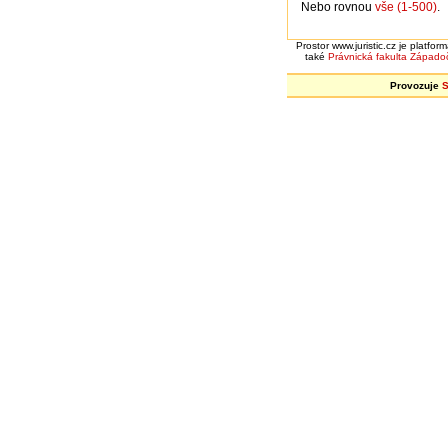
Nebo rovnou
vše (1-500)
.
Prostor www.juristic.cz je platfo
také
Právnická fakulta
Západoč
Provozuje
S