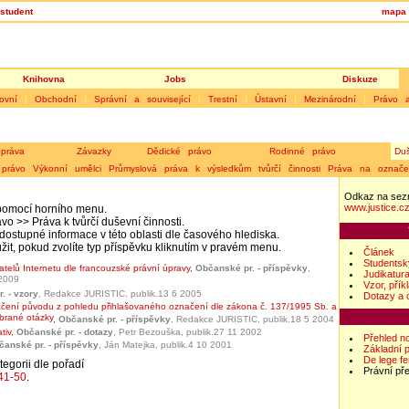
student
mapa 
Knihovna
Jobs
Diskuze
ovní
|
Obchodní
|
Správní a související
|
Trestní
|
Ústavní
|
Mezinárodní
|
Právo 
práva
Závazky
Dědické právo
Rodinné právo
Duš
 právo
Výkonní umělci
Průmyslová práva k výsledkům tvůrčí činnosti
Práva na označe
Odkaz na sez
www.justice.c
i pomocí horního menu.
ávo
>>
Práva k tvůrčí duševní činnosti
.
ostupné informace v této oblasti dle časového hlediska.
žit, pokud zvolíte typ příspěvku kliknutím v pravém menu.
Článek
Studentsk
atelů Internetu dle francouzské právní úpravy
,
Občanské pr. - příspěvky
,
Judikatur
 2009
Vzor, přík
. - vzory
, Redakce JURISTIC, publik.13 6 2005
Dotazy a 
čení původu z pohledu přihlašovaného označení dle zákona č. 137/1995 Sb. a
brané otázky
,
Občanské pr. - příspěvky
, Redakce JURISTIC, publik.18 5 2004
tiv
,
Občanské pr. - dotazy
, Petr Bezouška, publik.27 11 2002
Přehled n
čanské pr. - příspěvky
, Ján Matejka, publik.4 10 2001
Základní 
De lege f
tegorii dle pořadí
Právní př
41-50
.