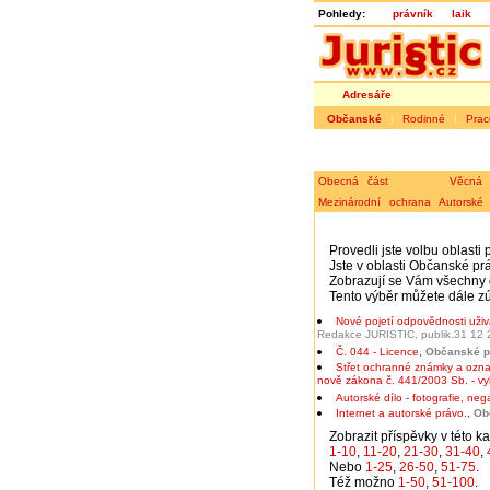
Pohledy:
právník
laik
Adresáře
Občanské
|
Rodinné
|
Prac
Obecná část
Věcná 
Mezinárodní ochrana
Autorské
Provedli jste volbu oblast
Jste v oblasti
Občanské pr
Zobrazují se Vám všechny d
Tento výběr můžete dále zú
Nové pojetí odpovědnosti uživ
Redakce JURISTIC, publik.31 12
Č. 044 - Licence
,
Občanské pr
Střet ochranné známky a ozna
nově zákona č. 441/2003 Sb. - vy
Autorské dílo - fotografie, nega
Internet a autorské právo.
,
Ob
Zobrazit příspěvky v této ka
1-10
,
11-20
,
21-30
,
31-40
,
Nebo
1-25
,
26-50
,
51-75
.
Též možno
1-50
,
51-100
.