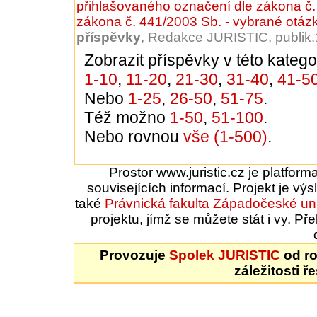
přihlašovaného označení dle zákona č.
zákona č. 441/2003 Sb. - vybrané otáz
příspěvky
, Redakce JURISTIC, publik
Zobrazit příspěvky v této kategor
1-10
,
11-20
,
21-30
,
31-40
,
41-5
Nebo
1-25
,
26-50
,
51-75
.
Též možno
1-50
,
51-100
.
Nebo rovnou
vše (1-500)
.
Prostor www.juristic.cz je platfor
souvisejících informací. Projekt je vý
také
Právnická fakulta
Západočeské uni
projektu, jímž se můžete stát i vy. 
Provozuje
Spolek JURISTIC
od ro
záležitosti ř