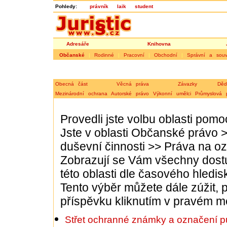
Pohledy:
právník
laik
student
Adresáře
Knihovna
Občanské
|
Rodinné
|
Pracovní
|
Obchodní
|
Správní a souvi
Obecná část
Věcná práva
Závazky
Děd
Mezinárodní ochrana
Autorské právo
Výkonní umělci
Průmyslová 
Provedli jste volbu oblasti pom
Jste v oblasti
Občanské právo
duševní činnosti
>>
Práva na o
Zobrazují se Vám všechny dost
této oblasti dle časového hledis
Tento výběr můžete dále zúžit, p
příspěvku kliknutím v pravém m
Střet ochranné známky a označení p