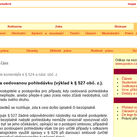
student
mapa 
Knihovna
Jobs
Diskuze
ovní
|
Obchodní
|
Správní a související
|
Trestní
|
Ústavní
|
Mezinárodní
|
Právo 
práva
Závazky
Dědické právo
Rodinné právo
Du
Odkaz na sez
 část
www.justice.c
b komentáře k § 524 a násl. obč. z.
Článek
Studentsk
a cedovanou pohledávku (výklad k § 527 obč. z.).
Judikatur
Vzor, přík
 postupitele a postupníka pro případy, kdy cedovaná pohledávka
Dotazy a 
nepřejde, anebo přejde-li jako zcela nebo zčásti nedobytná, což
vadu svého druhu.
Přehled n
ledků se rozlišuje, zda k cesi došlo úplatně či bezúplatně.
Základní 
De lege f
juje § 527 žádné odpovědnostní následky na straně postupitele.
Právní př
z bezplatně nabyté pohledávky nemůže cesionář vyvozovat vůči
 byť se jeho očekávání, opírající se o postupní smlouvu, případně
ho postoupení pohledávky však lze pro určité případy s odkazem
logickém využití úpravy v § 629 při darovací smlouvě (určité