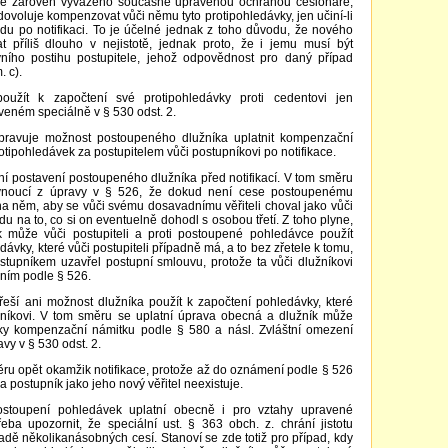
 je zároveň vyváženo současně upravenou ochranou cesionáře,
dovoluje kompenzovat vůči němu tyto protipohledávky, jen učiní-li
du po notifikaci. To je účelné jednak z toho důvodu, že nového
t příliš dlouho v nejistotě, jednak proto, že i jemu musí být
vního postihu postupitele, jehož odpovědnost pro daný případ
. c).
oužít k započtení své protipohledávky proti cedentovi jen
veném speciálně v § 530 odst. 2.
pravuje možnost postoupeného dlužníka uplatnit kompenzační
otipohledávek za postupitelem vůči postupníkovi po notifikace.
ní postavení postoupeného dlužníka před notifikací. V tom směru
plynoucí z úpravy v § 526, že dokud není cese postoupenému
na něm, aby se vůči svému dosavadnímu věřiteli choval jako vůči
du na to, co si on eventuelně dohodl s osobou třetí. Z toho plyne,
k může vůči postupiteli a proti postoupené pohledávce použít
dávky, které vůči postupiteli případně má, a to bez zřetele k tomu,
ostupníkem uzavřel postupní smlouvu, protože ta vůči dlužníkovi
ním podle § 526.
řeší ani možnost dlužníka použít k započtení pohledávky, které
pníkovi. V tom směru se uplatní úprava obecná a dlužník může
vky kompenzační námitku podle § 580 a násl. Zvláštní omezení
avy v § 530 odst. 2.
u opět okamžik notifikace, protože až do oznámení podle § 526
 postupník jako jeho nový věřitel neexistuje.
stoupení pohledávek uplatní obecně i pro vztahy upravené
ba upozornit, že speciální ust. § 363 obch. z. chrání jistotu
dě několikanásobných cesí. Stanoví se zde totiž pro případ, kdy