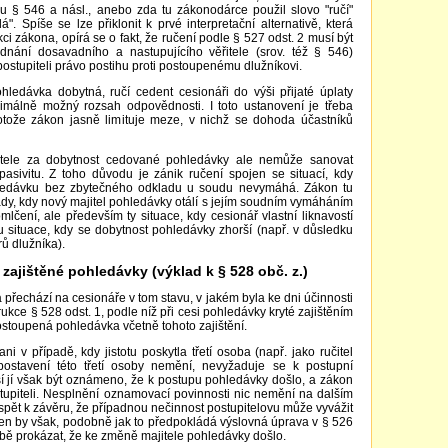
u § 546 a násl., anebo zda tu zákonodárce použil slovo "ručí"
". Spíše se lze přiklonit k prvé interpretační alternativě, která
kci zákona, opírá se o fakt, že ručení podle § 527 odst. 2 musí být
nání dosavadního a nastupujícího věřitele (srov. též § 546)
stupiteli právo postihu proti postoupenému dlužníkovi.
ledávka dobytná, ručí cedent cesionáři do výši přijaté úplaty
imálně možný rozsah odpovědnosti. I toto ustanovení je třeba
otože zákon jasně limituje meze, v nichž se dohoda účastníků
itele za dobytnost cedované pohledávky ale nemůže sanovat
asivitu. Z toho důvodu je zánik ručení spojen se situací, kdy
hledávku bez zbytečného odkladu u soudu nevymáhá. Zákon tu
ady, kdy nový majitel pohledávky otálí s jejím soudním vymáháním
omlčení, ale především ty situace, kdy cesionář vlastní liknavostí
ku situace, kdy se dobytnost pohledávky zhorší (např. v důsledku
ů dlužníka).
zajištěné pohledávky (výklad k § 528 obč. z.)
přechází na cesionáře v tom stavu, v jakém byla ke dni účinnosti
ukce § 528 odst. 1, podle níž při cesi pohledávky kryté zajištěním
stoupená pohledávka včetně tohoto zajištění.
i v případě, kdy jistotu poskytla třetí osoba (např. jako ručitel
postavení této třetí osoby nemění, nevyžaduje se k postupní
sí jí však být oznámeno, že k postupu pohledávky došlo, a zákon
stupiteli. Nesplnění oznamovací povinnosti nic nemění na dalším
dospět k závěru, že případnou nečinnost postupitelovu může vyvážit
 ten by však, podobně jak to předpokládá výslovná úprava v § 526
sobě prokázat, že ke změně majitele pohledávky došlo.