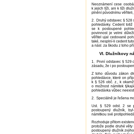
Neoznámení cese osobám,
k jejich tíži, ani k tíži d
plnění původnímu věřiteli
2. Druhý odstavec § 528 
pohledávky. Cedent totiž 
se k postoupené pohle
povinnost je velmi důlež
věřitel ujal cedované pohl
také, nesplní-li cedent tu
a násl. za škodu z toho př
VI. Dlužníkovy ná
1. První odstavec § 529 
zásadu, že i po postoupen
Z toho důvodu zákon dlu
pohledávce, které on pří
k § 526 obč. z., k okamž
o možnost námitek týkaj
pohledávka vůbec neexistov
2. Speciálně je řešena mo
Ust. § 529 odst. 2 se 
postoupený dlužník, byl
námitkou své protipohledáv
Rozhoduje přitom existenc
protože podle druhé věty 
postoupený dlužník zvýho