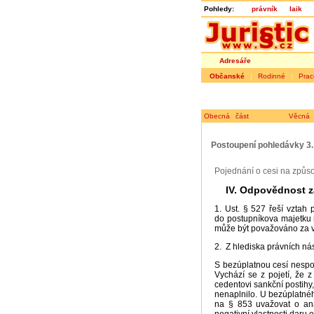
Pohledy:
právník
laik
Adresáře
Občanské
|
Rodinné
|
Prac
Obecná část
Věcná 
Postoupení pohledávky 3.
Pojednání o cesi na způso
IV. Odpovědnost z
1. Ust. § 527 řeší vztah
do postupníkova majetku 
může být považováno za 
2. Z hlediska právních nás
S bezúplatnou cesí nespo
Vychází se z pojetí, že 
cedentovi sankční postihy,
nenaplnilo. U bezúplatné
na § 853 uvažovat o ana