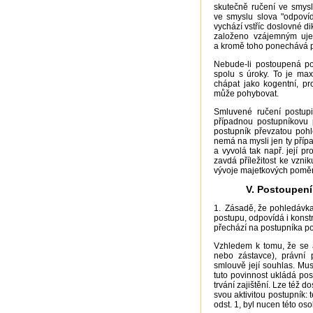
skutečně ručení ve smysl
ve smyslu slova "odpovídá
vychází vstříc doslovné di
založeno vzájemným ujed
a kromě toho ponechává po
Nebude-li postoupená poh
spolu s úroky. To je max
chápat jako kogentní, pr
může pohybovat.
Smluvené ručení postup
případnou postupníkovu p
postupník převzatou po
nemá na mysli jen ty příp
a vyvolá tak např. její pr
zavdá příležitost ke vzni
vývoje majetkových poměr
V. Postoupení 
1. Zásadě, že pohledávka 
postupu, odpovídá i konstr
přechází na postupníka po
Vzhledem k tomu, že se an
nebo zástavce), právní 
smlouvě její souhlas. Mu
tuto povinnost ukládá po
trvání zajištění. Lze též 
svou aktivitou postupník:
odst. 1, byl nucen této o