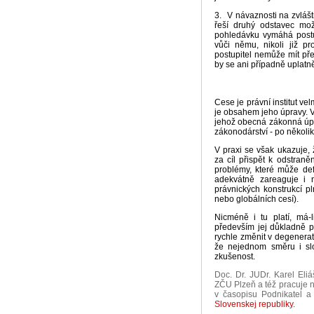
3. V návaznosti na zvlá
řeší druhý odstavec mo
pohledávku vymáhá postup
vůči němu, nikoli již pr
postupitel nemůže mít pře
by se ani případně uplat
Cese je právní institut ve
je obsahem jeho úpravy. V 
jehož obecná zákonná úpra
zákonodárství - po několik
V praxi se však ukazuje, ž
za cíl přispět k odstraně
problémy, které může def
adekvátně zareaguje i n
právnických konstrukcí p
nebo globálních cesí).
Nicméně i tu platí, má-l
především jej důkladně p
rychle změnit v degenerati
že nejednom směru i sl
zkušenost.
Doc. Dr. JUDr. Karel Eli
ZČU Plzeň a též pracuje 
v časopisu Podnikateĺ a
Slovenskej republiky.