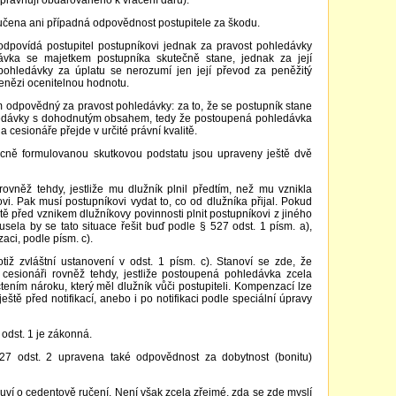
 opravňují obdarovaného k vrácení daru).
oučena ani případná odpovědnost postupitele za škodu.
 odpovídá postupitel postupníkovi jednak za pravost pohledávky
ávka se majetkem postupníka skutečně stane, jednak za její
pohledávky za úplatu se nerozumí jen její převod za peněžitý
 penězi ocenitelnou hodnotu.
m odpovědný za pravost pohledávky: za to, že se postupník stane
edávky s dohodnutým obsahem, tedy že postoupená pohledávka
a cesionáře přejde v určité právní kvalitě.
ecně formulovanou skutkovou podstatu jsou upraveny ještě dvě
rovněž tehdy, jestliže mu dlužník plnil předtím, než mu vznikla
ovi. Pak musí postupníkovi vydat to, co od dlužníka přijal. Pokud
tě před vznikem dlužníkovy povinnosti plnit postupníkovi z jiného
sela by se tato situace řešit buď podle § 527 odst. 1 písm. a),
aci, podle písm. c).
iž zvláštní ustanovení v odst. 1 písm. c). Stanoví se zde, že
 cesionáři rovněž tehdy, jestliže postoupená pohledávka zcela
tením nároku, který měl dlužník vůči postupiteli. Kompenzací lze
eště před notifikací, anebo i po notifikaci podle speciální úpravy
odst. 1 je zákonná.
27 odst. 2 upravena také odpovědnost za dobytnost (bonitu)
luví o cedentově ručení. Není však zcela zřejmé, zda se zde myslí