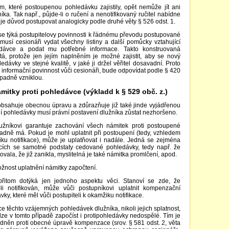
 které postoupenou pohledávku zajistily, opět nemůže jít ani
lužníka. Tak např., půjde-li o ručení a nenotifikovaný ručitel nabídne
, je důvod postupovat analogicky podle druhé věty § 526 odst. 1.
se týká postupitelovy povinnosti k řádnému převodu postupované
musí cesionáři vydat všechny listiny a další pomůcky vztahující
dávce a podat mu potřebné informace. Takto konstruovaná
itá, protože jen jejím naplněním je možné zajistit, aby se nový
edávky ve stejné kvalitě, v jaké ji držel věřitel dosavadní. Proto
to informační povinnost vůči cesionáři, bude odpovídat podle § 420
ípadně vzniklou.
mitky proti pohledávce (výkladd k § 529 obč. z.)
obsahuje obecnou úpravu a zdůrazňuje již také jinde vyjádřenou
í pohledávky musí právní postavení dlužníka zůstat nezhoršeno.
žníkovi garantuje zachování všech námitek proti postoupené
padně má. Pokud je mohl uplatnit při postoupení (tedy, vzhledem
iku notifikace), může je uplatňovat i nadále. Jedná se zejména
ících se samotné podstaty cedované pohledávky, tedy např. že
ala, že již zanikla, myslitelná je také námitka promlčení, apod.
žnost uplatnění námitky započtení.
přitom dotýká jen jednoho aspektu věci. Stanoví se zde, že
-li notifikován, může vůči postupníkovi uplatnit kompenzační
ky, které měl vůči postupiteli k okamžiku notifikace.
e těchto vzájemných pohledávek dlužníka, nikoli jejich splatnost,
lze v tomto případě započíst i protipohledávky nedospělé. Tím je
dněn proti obecné úpravě kompenzace (srov. § 581 odst. 2, věta