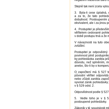
negativní vlastnosti daru
Stejně tak není zcela vyl
3. Byla-li cese úplatná,
a za to, že tato pohled
dobytnost. Postoupením 
ekvivalent, ale i za jinou
4. Postupitel je předevší
věřitelem cedované pohl
v době postupu trvá a že n
V návaznosti na tuto ob
zvláštní.
Postupitel je odpovědný 
povinnost plnit postupník
by pohledávka zanikla ješ
důvodu, než splněním, mu
anebo, šlo-li by o kompenz
O započtení má § 527 tot
původní věřitel odpovídá
nebo zčásti zanikla započ
vyvolat zánik pohledávky j
v § 529 odst. 2.
Odpovědnost podle § 527 
5. Vedle toho je v § 5
postoupené pohledávky.
Zákoník v té souvislosti m