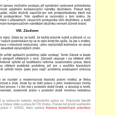
štní úpravu možného postupu při vymáhání cedované pohledávky
žnosti uplatnění kompenzační námitky dlužníkem. Pokud tedy
itel, může dlužník započíst jen své protipohledávky, které má
oti postupníkovi. Toto opatření je racionální v tom směru, že
hled o případných závazcích postupníka vůči dlužníkovi, a tudíž
něným kompenzačním námitkám dlužníka nemohl účinně bránit.
VIII. Závěrem
lmi starý. Zdálo by se tudíž, že každý právník nutně a přesně ví, co
našich podmínkách by se to dalo tvrdit tím spíše, že jde o institut,
va v minulosti nedoznala - přes nejrůznější kotrmelce ve vývoji
 desetiletí výraznějších změn.
e určité aplikační problémy stále vznikají. Tento článek si klade
ní alespoň některých z nich. Zároveň ukazuje i na některé dílčí
initivně vyřešit až kodifikační reforma soukromého práva, která
a některé praktické problémy, jež jen s využitím klasických
lně vyřešit nelze (jako jsou např. problémy postoupení smlouvy
i se rozvíjet a modernizovat klasický právní institut, je třeba
oznat a znát. Jinak by se totiž pokus o jeho modernizaci mohly
vní proces. I s tím má v poslední době české, a dovoluji si tvrdit,
ovenské, soukromé právo v poslední době mnohou neblahou
áš je vedoucím katedry obchodního práva na Právnické fakultě
na Ústavu státu a práva AV ČR Praha. Článek byl prvně uveřejněn
 právo č. 5/2001, který vydává
Komora komerčných právnikov