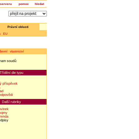
serveru
pomoc
hledat
Právní oblasti
a EU
ševní vlastnictví
nam soudů:
z
Třídění dle typu
ý příspěvek
a
lad
odpovědi
Další rubriky
ovinek
pojmy
erenda
edpisy