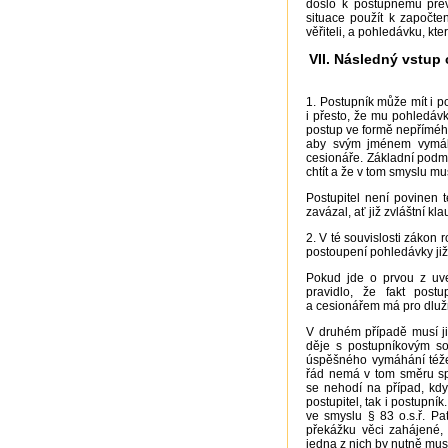
došlo k postupnému pře
situace použít k započt
věřiteli, a pohledávku, kte
VII. Následný vstup
1. Postupník může mít i p
i přesto, že mu pohledávk
postup ve formě nepřímého
aby svým jménem vymáha
cesionáře. Základní podmí
chtít a že v tom smyslu mu
Postupitel není povinen 
zavázal, ať již zvláštní k
2. V té souvislosti zákon r
postoupení pohledávky ji
Pokud jde o prvou z uve
pravidlo, že fakt pos
a cesionářem má pro dlužní
V druhém případě musí ji
děje s postupníkovým sou
úspěšného vymáhání téže
řád nemá v tom směru sp
se nehodí na případ, kd
postupitel, tak i postupní
ve smyslu § 83 o.s.ř. Pa
překážku věci zahájené,
jedna z nich by nutně mus