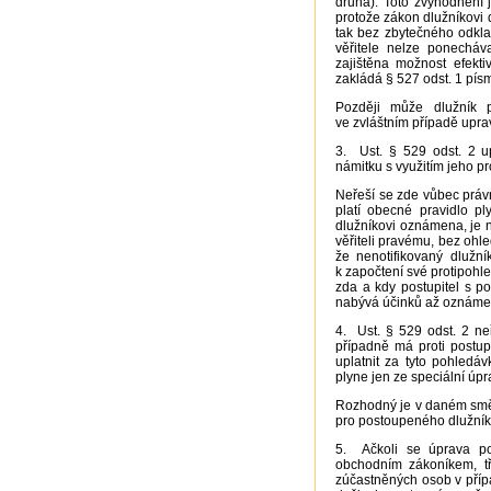
druhá). Toto zvýhodnění
protože zákon dlužníkovi 
tak bez zbytečného odkla
věřitele nelze ponecháva
zajištěna možnost efekti
zakládá § 527 odst. 1 písm
Později může dlužník p
ve zvláštním případě upra
3. Ust. § 529 odst. 2 u
námitku s využitím jeho pr
Neřeší se zde vůbec práv
platí obecné pravidlo 
dlužníkovi oznámena, je 
věřiteli pravému, bez ohle
že nenotifikovaný dlužní
k započtení své protipohle
zda a kdy postupitel s p
nabývá účinků až oznáme
4. Ust. § 529 odst. 2 ne
případně má proti postu
uplatnit za tyto pohledá
plyne jen ze speciální úpr
Rozhodný je v daném směr
pro postoupeného dlužníka
5. Ačkoli se úprava po
obchodním zákoníkem, tře
zúčastněných osob v přípa