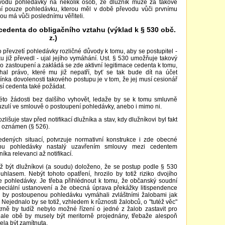
vodu pohledávky na několik osob, že dlužník může za takové
ení pouze pohledávku, kterou měl v době převodu vůči prvnímu
rou má vůči poslednímu věřiteli.
 cedenta do obligačního vztahu (výklad k § 530 obč.
z.)
o převzetí pohledávky rozličné důvody k tomu, aby se postupitel -
u již převedl - ujal jejího vymáhání. Ust. § 530 umožňuje takový
 zastoupení a zakládá se zde aktivní legitimace cedenta k tomu,
l právo, které mu již nepatří, byť se tak bude dít na účet
nka dovolenosti takového postupu je v tom, že jej musí cesionář
sí cedenta také požádat.
této žádosti bez dalšího vyhovět, ledaže by se k tomu smluvně
lauzulí ve smlouvě o postoupení pohledávky, anebo i mimo ni.
ozlišuje stav před notifikací dlužníka a stav, kdy dlužníkovi byl fakt
ž oznámen (§ 526).
dených situací, potvrzuje normativní konstrukce i zde obecné
tupu pohledávky nastalý uzavřením smlouvy mezi cedentem
ka relevanci až notifikací.
ž být dlužníkovi (a soudu) doloženo, že se postup podle § 530
hlasem. Nebýt tohoto opatření, hrozilo by totiž riziko dvojího
 pohledávky. Je třeba přihlédnout k tomu, že občanský soudní
eciální ustanovení a že obecná úprava překážky litispendence
y by postoupenou pohledávku vymáhali zvláštními žalobami jak
k. Nejednalo by se totiž, vzhledem k různosti žalobců, o "tutéž věc"
trně by tudíž nebylo možné řízení o jedné z žalob zastavit pro
 ale obě by musely být meritorně projednány, třebaže alespoň
ela být zamítnuta.