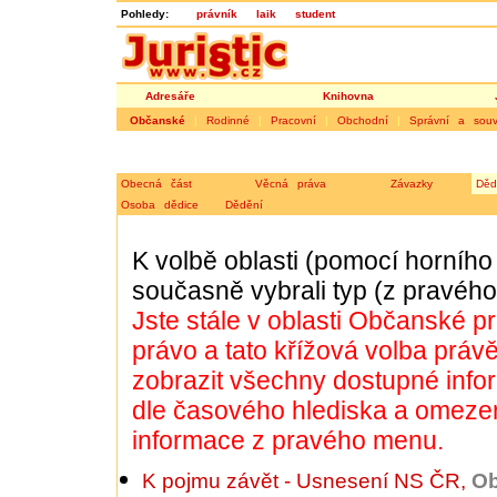
Pohledy:
právník
laik
student
Adresáře
Knihovna
Občanské
|
Rodinné
|
Pracovní
|
Obchodní
|
Správní a souvi
Obecná část
Věcná práva
Závazky
Děd
Osoba dědice
Dědění
K volbě oblasti (pomocí horního
současně vybrali typ (z pravéh
Jste stále v oblasti
Občanské p
právo
a tato křížová volba prá
zobrazit všechny dostupné info
dle časového hlediska a omez
informace z pravého menu.
K pojmu závět - Usnesení NS ČR
,
Ob