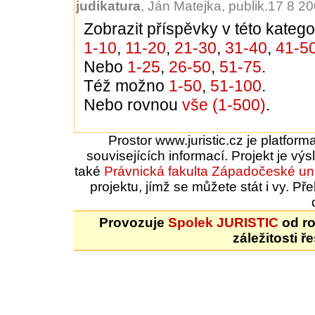
judikatura
, Ján Matejka, publik.17 8 2
Zobrazit příspěvky v této kategor
1-10
,
11-20
,
21-30
,
31-40
,
41-5
Nebo
1-25
,
26-50
,
51-75
.
Též možno
1-50
,
51-100
.
Nebo rovnou
vše (1-500)
.
Prostor www.juristic.cz je platfor
souvisejících informací. Projekt je vý
také
Právnická fakulta
Západočeské uni
projektu, jímž se můžete stát i vy. 
Provozuje
Spolek JURISTIC
od ro
záležitosti ř