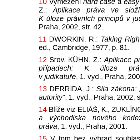
10
Vymezení
hard case
a
easy
Z.:
Aplikace práva ve složi
K úloze právních principů v ju
Praha, 2002, str. 42.
11
DWORKIN, R.:
Taking Righ
ed., Cambridge, 1977, p. 81.
12
Srov. KÜHN, Z.:
Aplikace p
případech: K úloze práv
v judikatuře
, 1. vyd., Praha, 200
13
DERRIDA, J.:
Síla zákona: 
autority“
, 1. vyd., Praha, 2002, s
14
Blíže viz ELIÁŠ, K., ZUKLÍN
a východiska nového kode
práva
, 1. vyd., Praha, 2001.
15
V tom bez výhrad souhlas