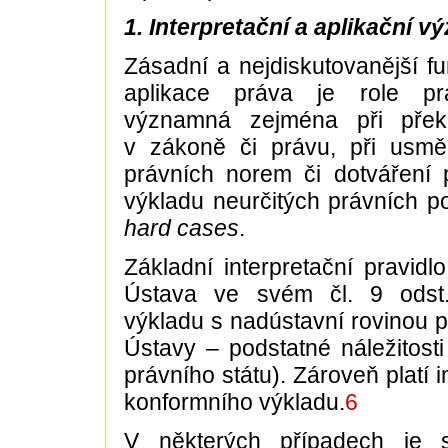
1. Interpretační a aplikační 
Zásadní a nejdiskutovanější f
aplikace práva je role prá
významná zejména při přek
v zákoně či právu, při usmě
právních norem či dotváření 
výkladu neurčitých právních p
hard cases
.
Základní interpretační pravid
Ústava ve svém čl. 9 odst.
výkladu s nadústavní rovinou po
Ústavy – podstatné náležitost
právního státu). Zároveň platí 
konformního výkladu.
6
V některých případech je 