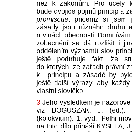
než k zákonům. Pro účely t
bude dvojice pojmů princip a 
promiscue
, přičemž si jsem
zásady jsou různého druhu a
rovinách obecnosti. Domnívám 
zobecnění se dá rozlišit i jin
oddělením významů slov princ
ještě podtrhuje fakt, že st
do kterých lze zařadit právní zá
k principu a zásadě by bylo 
ještě další výrazy, aby každ
vlastní slovíčko.
3
Jeho výsledkem je názorově 
viz BOGUSZAK, J. (ed.): P
(kolokvium), 1. vyd., Pelhřimo
na toto dílo přináší KYSELA, J.