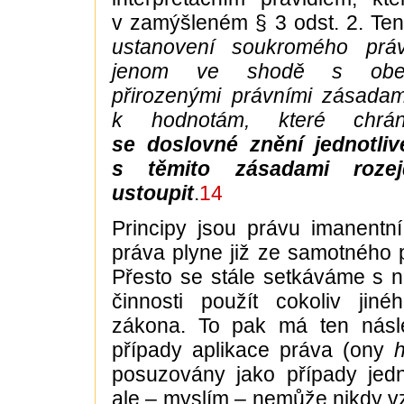
v zamýšleném § 3 odst. 2. Ten
ustanovení soukromého práv
jenom ve shodě s obe
přirozenými právními zásadam
k hodnotám, které chr
se doslovné znění jednotli
s těmito zásadami roze
ustoupit
.
14
Principy jsou právu imanentní 
práva plyne již ze samotného 
Přesto se stále setkáváme s ne
činnosti použít cokoliv jiné
zákona. To pak má ten násle
případy aplikace práva (ony
posuzovány jako případy jed
ale – myslím – nemůže nikdy vz