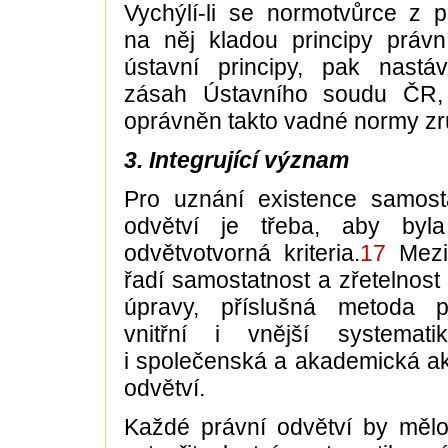
Vychýlí-li se normotvůrce z 
na něj kladou principy právn
ústavní principy, pak nast
zásah Ústavního soudu ČR, 
oprávněn takto vadné normy zru
3. Integrující význam
Pro uznání existence samosta
odvětví je třeba, aby byla
odvětvotvorná kriteria.
17
Mezi
řadí samostatnost a zřetelnost
úpravy, příslušná metoda p
vnitřní i vnější systema
i společenská a akademická a
odvětví.
Každé právní odvětví by mělo