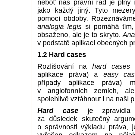
neboť náš právní řád je plný
jako každý jiný. Tyto mezery
pomocí obdoby. Rozeznáváme 
analogia legis
si pomáhá tím,
obsaženo, ale je to skryto.
Anal
v podstatě aplikací obecných p
1.2 Hard cases
Rozlišování na
hard cases
(
aplikace práva) a
easy ca
případy aplikace práva) 
v anglofonních zemích, ale
spolehlivě vztáhnout i na naši p
Hard case
je zpravidla 
za důsledek skutečný argum
o správnosti výkladu práva, 