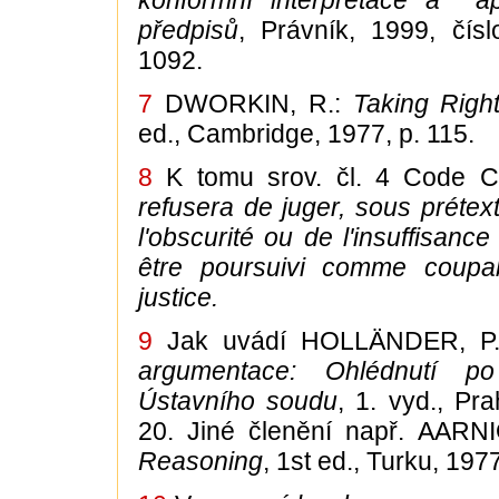
konformní interpretace a ap
předpisů
, Právník, 1999, čísl
1092.
7
DWORKIN, R.:
Taking Right
ed., Cambridge, 1977, p. 115.
8
K tomu srov. čl. 4 Code Ci
refusera de juger, sous prétex
l'obscurité ou de l'insuffisance
être poursuivi comme coupa
justice.
9
Jak uvádí HOLLÄNDER, P
argumentace: Ohlédnutí po
Ústavního soudu
, 1. vyd., Pra
20. Jiné členění např. AARN
Reasoning
, 1st ed., Turku, 197