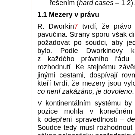
řešením (
hard cases
– 1.2).
1.1 Mezery v právu
R. Dworkin
7
tvrdí, že právo
pavučina. Strany sporu však d
požadovat po soudci, aby jed
bylo. Podle Dworkinovy k
z každého právního řádu 
rozhodnutí. Ke stejnému závěr
jinými cestami, dospívají rovn
kteří tvrdí, že mezery jsou v
co není zakázáno, je dovoleno
.
V kontinentálním systému by 
pozice mohla v konečném 
k odepření spravedlnosti –
de
Soudce tedy musí rozhodnout 