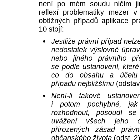
není po mém soudu ničím ji
reflexí problematiky mezer v
obtížných případů aplikace p
10 stojí:
Jestliže právní případ nel
nedostatek výslovné úpra
nebo jiného právního př
se podle ustanovení, které
co do obsahu a účelu
případu nejbližšímu
(odstav
Není-li takové ustanoven
i potom pochybné, jak
rozhodnout, posoudí s
uvážení všech jeho ok
přirozených zásad právn
občanského života
(odst. 2)