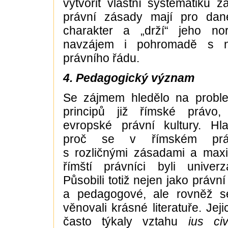
vytvořit vlastní systematiku 
právní zásady mají pro dané
charakter a „drží“ jeho n
navzájem i pohromadě s n
právního řádu.
4. Pedagogický význam
Se zájmem hledělo na proble
principů již římské právo,
evropské právní kultury. H
proč se v římském prá
s rozličnými zásadami a maxi
římští právníci byli univerzá
Působili totiž nejen jako právní p
a pedagogové, ale rovněž s
věnovali krásné literatuře. Je
často týkaly vztahu
ius civ