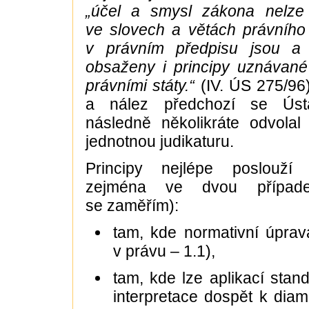
„účel a smysl zákona nelze
ve slovech a větách právního
v právním předpisu jsou a
obsaženy i principy uznávané
právními státy.“
(IV. ÚS 275/96)
a nález předchozí se Ús
následně několikráte odvolal
jednotnou judikaturu.
Principy nejlépe poslouží p
zejména ve dvou případ
se zaměřím):
tam, kde normativní úpra
v právu – 1.1),
tam, kde lze aplikací stan
interpretace dospět k diam