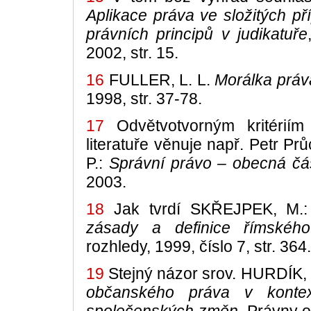
Aplikace práva ve složitých př
právních principů v judikatuře
2002, str. 15.
16
FULLER, L. L.
Morálka práv
1998, str. 37-78.
17
Odvětvotvorným kritérií
literatuře věnuje např. Petr P
P.:
Správní právo – obecná čá
2003.
18
Jak tvrdí SKŘEJPEK, M.
zásady a definice římskéh
rozhledy, 1999, číslo 7, str. 364.
19
Stejný názor srov. HURDÍK, 
občanského práva v konte