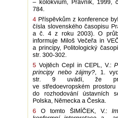
– kolokvium, Právník, 1999, čí
784.
4
Příspěvkům z konference by
čísla slovenského časopisu Pr
a č. 4 z roku 2003). O prů
informuje Miloš Večeřa in VE
a principy, Politologický časopi
str. 300-302.
5
Vojtěch Cepl in CEPL, V.:
P
principy nebo zájmy?
, 1. vy
str. 9 uvádí, že prá
ve středoevropském prostoru 
do rozhodování ústavních s
Polska, Německa a Česka.
6
O tomto ŠIMÍČEK, V.:
Im