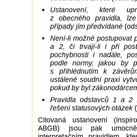
Ustanovení, které upr
z obecného pravidla, lz
případy jím předvídané
(ods
Není-li možné postupovat 
a 2, či trvají-li i při po
pochybnosti i nadále, po
podle normy, jakou by p
s přihlédnutím k závěrů
ustálené soudní praxi vytv
pokud by byl zákonodárce
Pravidla odstavců 1 a 2 
řešení statusových otázek
Citovaná ustanovení (inspi
ABGB) jsou pak umocněn
interpretačním pravidlem, kt