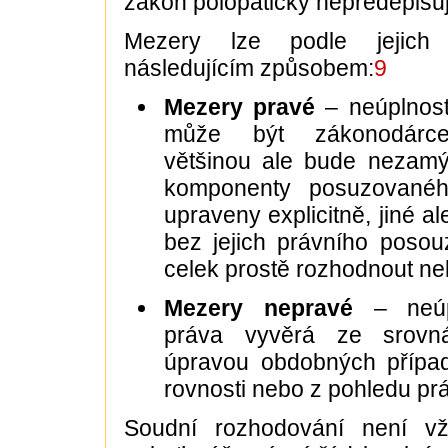
zákon polopaticky nepředepisuj
Mezery lze podle jejich 
následujícím způsobem:
9
Mezery pravé
– neúplnos
může být zákonodárc
většinou ale bude nezamý
komponenty posuzovanéh
upraveny explicitně, jiné al
bez jejich právního posou
celek prostě rozhodnout ne
Mezery nepravé
– neúp
práva vyvěrá ze srovnán
úpravou obdobných případ
rovnosti nebo z pohledu prá
Soudní rozhodování není vž