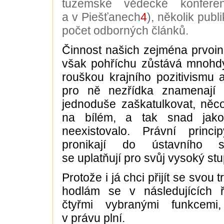
tuzemské vědecké konfere
a v Piešťanech
4
), několik publi
počet odborných článků.
Činnost našich zejména prvoi
však pohříchu zůstává mnohdy
rouškou krajního pozitivismu a
pro ně nezřídka znamenají 
jednoduše zaškatulkovat, něc
na bílém, a tak snad jak
neexistovalo. Právní princi
pronikají do ústavního s
se uplatňují pro svůj vysoký st
Protože i já chci přijít se svou
hodlám se v následujících ř
čtyřmi vybranými funkcemi
v právu plní.