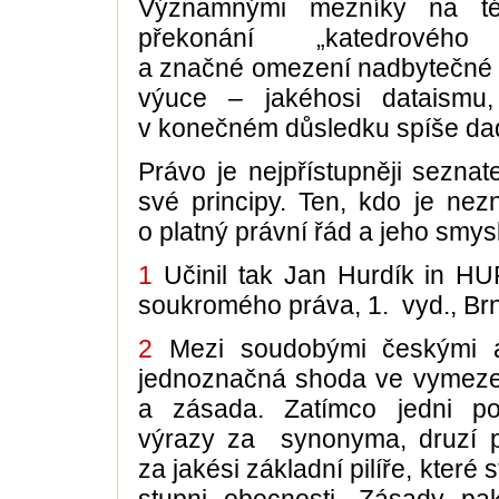
Významnými mezníky na té
překonání „katedrového 
a značné omezení nadbytečné 
výuce – jakéhosi dataismu,
v konečném důsledku spíše d
Právo je nejpřístupněji seznat
své principy. Ten, kdo je nez
o platný právní řád a jeho smysl
1
Učinil tak Jan Hurdík in HU
soukromého práva, 1. vyd., Brno
2
Mezi soudobými českými a
jednoznačná shoda ve vymezen
a zásada. Zatímco jedni po
výrazy za synonyma, druzí po
za jakési základní pilíře, které 