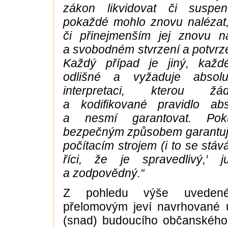
zákon likvidovat či suspen
pokaždé mohlo znovu nalézat,
či přinejmenším jej znovu 
a svobodném stvrzení a potvrze
Každý případ je jiný, každ
odlišné a vyžaduje absolu
interpretaci, kterou žád
a kodifikované pravidlo ab
a nesmí garantovat. Po
bezpečným způsobem garantuje
počítacím strojem (i to se stá
říci, že je spravedlivý,′ j
a zodpovědný.“
Z pohledu výše uveden
přelomovým jeví navrhované 
(snad) budoucího občanského 