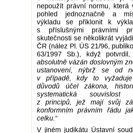
nepoužít právní normu, která
pohled jednoznačně a mís
výkladu se přiklonit k výk
s příslušnými právními pr
skutečnosti se několikrát vyjádř
ČR (nález Pl. ÚS 21/96, publik
63/1997 Sb.), když potvrdi
absolutně vázán doslovným z
ustanovení, nýbrž se od ně
v případě, kdy to vyžaduj
důvodů účel zákona, histor
systematická souvislost
z principů, jež mají svůj z
konformním právním řádu j
celku.“
V jiném judikátu Ústavní sou