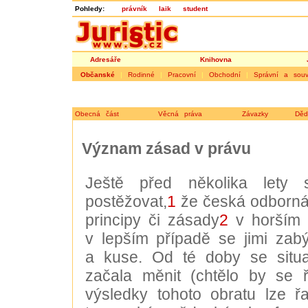
Pohledy:
právník
laik
student
Adresáře
Knihovna
Občanské
|
Rodinné
|
Pracovní
|
Obchodní
|
Správní a souvi
Obecná část
Věcná práva
Závazky
Děd
Význam zásad v právu
Ještě před několika lety
postěžovat,
1
že česká odborná 
principy či zásady
2
v horším p
v lepším případě se jimi zab
a kuse. Od té doby se situ
začala měnit (chtělo by se ří
výsledky tohoto obratu lze řa