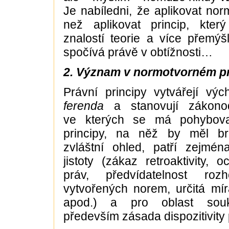
Je nabíledni, že aplikovat nor
než aplikovat princip, kter
znalostí teorie a více přemýš
spočívá právě v obtížnosti…
2. Význam v normotvorném p
Právní principy vytvářejí vý
ferenda
a stanovují zákonodá
ve kterých se má pohybova
principy, na něž by měl br
zvláštní ohled, patří zejmén
jistoty (zákaz retroaktivity, 
práv, předvídatelnost roz
vytvořených norem, určitá mír
apod.) a pro oblast sou
především zásada dispozitivity 