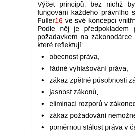
Výčet principů, bez nichž b
fungování každého právního st
Fuller
16
ve své koncepci vnitřn
Podle něj je předpokladem 
požadavkem na zákonodárce –
které reflektují:
obecnost práva,
řádné vyhlašování práva,
zákaz zpětné působnosti z
jasnost zákonů,
eliminaci rozporů v zákone
zákaz požadování nemožn
poměrnou stálost práva v č