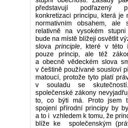
stupni obecnosti. Zásady pak
představují podřazený p
konkretizaci principu, která je
normativním obsahem, ale st
relativně na vysokém stupni
bude na místě blížeji osvětlit 
slova
principle
, které v této
pouze princip, ale též záko
a obecně vědeckém slova sm
v češtině používané sousloví p
matoucí, protože tyto platí prá
v souladu se skutečností
společenské zákony nevyjadřují
to, co býti má. Proto jsem 
spojení přírodní principy by by
a to i vzhledem k tomu, že princ
blíže ke společenským (prá