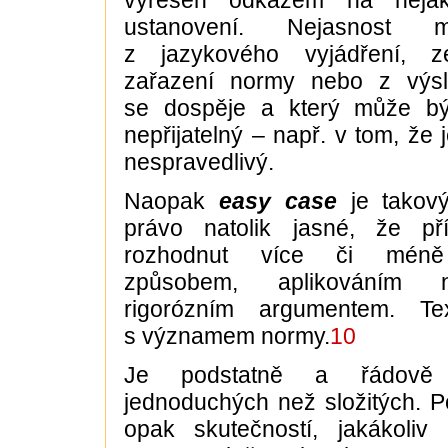
vyřešen odkazem na nějak
ustanovení. Nejasnost 
z jazykového vyjádření, 
zařazení normy nebo z výs
se dospěje a který může být
nepřijatelný – např. v tom, že
nespravedlivý.
Naopak
easy case
je takový
právo natolik jasné, že p
rozhodnut více či méně
způsobem, aplikováním 
rigorózním argumentem. T
s významem normy.
10
Je podstatně a řádově 
jednoduchých než složitých. Po
opak skutečností, jakákoliv 