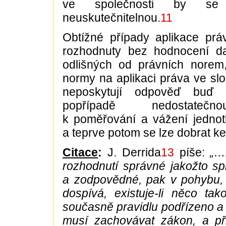
ve společnosti by se
neuskutečnitelnou.
11
Obtížné případy aplikace pr
rozhodnuty bez hodnocení da
odlišných od právních norem,
normy na aplikaci práva ve slo
neposkytují odpověď buď 
popřípadě nedostatečnou
k poměřování a vážení jednot
a teprve potom se lze dobrat ke
Citace
:
J. Derrida
13
píše:
„…
rozhodnutí správné jakožto spra
a zodpovědné, pak v pohybu
dospívá, existuje-li něco ta
současně pravidlu podřízeno a 
musí zachovávat zákon, a př