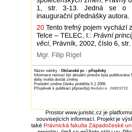
společenských změn
, Právny o
1, str. 3-13. Jedná se o 
inaugurační přednášky autora.
20
Tento trefný pojem vychází z 
Telce – TELEC, I.:
Právní princi
věci
, Právník, 2002, číslo 6, str.
Mgr. Filip Rigel
Název rubriky -
Občanské pr. - příspěvky
Informace nemusí být aktuální protože byla publikována 5.
doby mohla dostát změny
Poslední změna článku proběhla 5.1.2006.
Příspěvek k publikaci připravil(a)
Redakce JURISTIC
Prostor www.juristic.cz je platfor
souvisejících informací. Projekt je vý
také
Právnická fakulta
Západočeské uni
projektu, jímž se můžete stát i vy. 