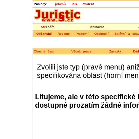
Pohledy:
právník
laik
student
Adresáře
Knihovna
Občanské
|
Rodinné
|
Pracovní
|
Obchodní
|
Správní a souvi
Obecná část
Věcná práva
Závazky
Děd
Zvolili jste typ (pravé menu) ani
specifikována oblast (horní men
Litujeme, ale v této specifické
dostupné prozatím žádné info