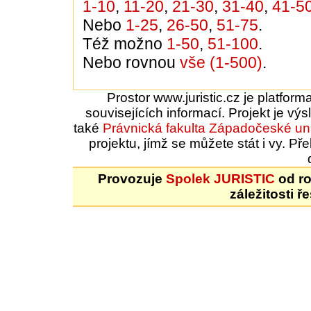
1-10
,
11-20
,
21-30
,
31-40
,
41-5
Nebo
1-25
,
26-50
,
51-75
.
Též možno
1-50
,
51-100
.
Nebo rovnou
vše (1-500)
.
Prostor www.juristic.cz je platfor
souvisejících informací. Projekt je vý
také
Právnická fakulta
Západočeské uni
projektu, jímž se můžete stát i vy. 
Provozuje
Spolek JURISTIC
od ro
záležitosti ř