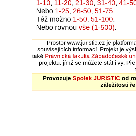
1-10
,
11-20
,
21-30
,
31-40
,
41-5
Nebo
1-25
,
26-50
,
51-75
.
Též možno
1-50
,
51-100
.
Nebo rovnou
vše (1-500)
.
Prostor www.juristic.cz je platfor
souvisejících informací. Projekt je vý
také
Právnická fakulta
Západočeské uni
projektu, jímž se můžete stát i vy. 
Provozuje
Spolek JURISTIC
od ro
záležitosti ř