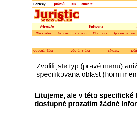
Pohledy:
právník
laik
student
Adresáře
Knihovna
Občanské
|
Rodinné
|
Pracovní
|
Obchodní
|
Správní a souvi
Obecná část
Věcná práva
Závazky
Děd
Zvolili jste typ (pravé menu) ani
specifikována oblast (horní men
Litujeme, ale v této specifické
dostupné prozatím žádné info