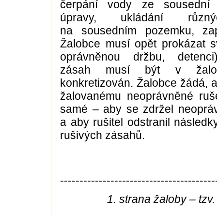
čerpání vody ze sousední s
úpravy, ukládání různ
na sousedním pozemku, zap
Žalobce musí opět prokázat své
oprávněnou držbu, detenci
zásah musí být v žalob
konkretizován. Žalobce žádá, 
žalovanému neoprávněné rušen
samé – aby se zdržel neopráv
a aby rušitel odstranil násled
rušivých zásahů.
----------------------------------------
1. strana žaloby – tzv