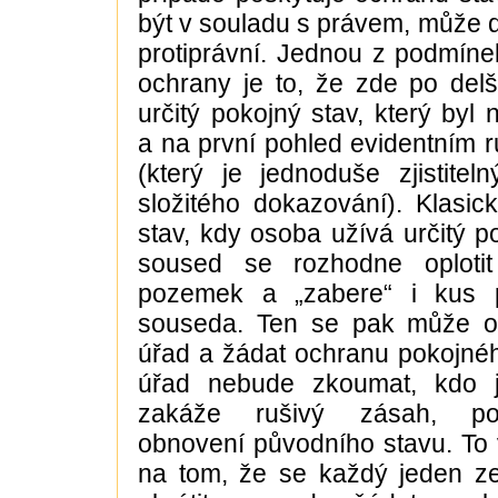
být v souladu s právem, může d
protiprávní. Jednou z podmínek
ochrany je to, že zde po delš
určitý pokojný stav, který byl
a na první pohled evidentním
(který je jednoduše zjistite
složitého dokazování). Klasi
stav, kdy osoba užívá určitý 
soused se rozhodne oplotit
pozemek a „zabere“ i kus
souseda. Ten se pak může ob
úřad a žádat ochranu pokojné
úřad nebude zkoumat, kdo j
zakáže rušivý zásah, pop
obnovení původního stavu. To
na tom, že se každý jeden 