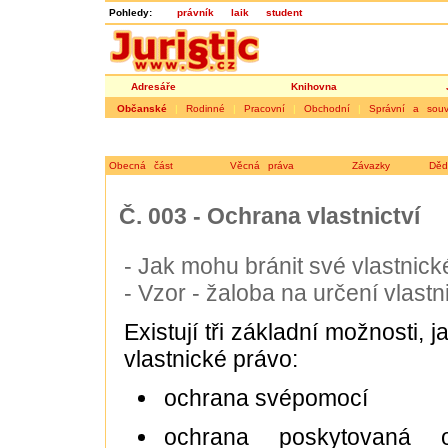
Pohledy:
právník
laik
student
Adresáře
Knihovna
Občanské
|
Rodinné
|
Pracovní
|
Obchodní
|
Správní a souvi
Obecná část
Věcná práva
Závazky
Děd
Č. 003 - Ochrana vlastnictví
- Jak mohu bránit své vlastnic
- Vzor - žaloba na určení vlast
Existují tři základní možnosti, j
vlastnické právo:
ochrana svépomocí
ochrana poskytovaná o