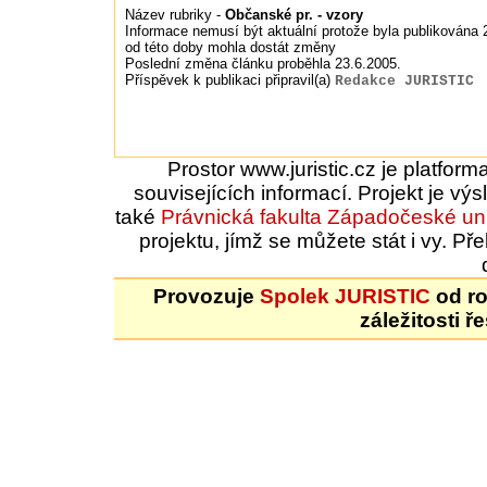
Název rubriky -
Občanské pr. - vzory
Informace nemusí být aktuální protože byla publikována 2
od této doby mohla dostát změny
Poslední změna článku proběhla 23.6.2005.
Příspěvek k publikaci připravil(a)
Redakce JURISTIC
Prostor www.juristic.cz je platfor
souvisejících informací. Projekt je vý
také
Právnická fakulta
Západočeské uni
projektu, jímž se můžete stát i vy. 
Provozuje
Spolek JURISTIC
od ro
záležitosti ř