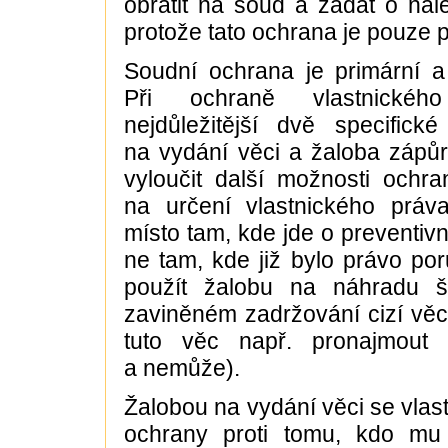
obrátit na soud a žádat o nal
protože tato ochrana je pouze 
Soudní ochrana je primární a 
Při ochraně vlastnické
nejdůležitější dvě specifick
na vydání věci a žaloba zápůrč
vyloučit další možnosti ochra
na určení vlastnického práv
místo tam, kde jde o preventiv
ne tam, kde již bylo právo po
použít žalobu na náhradu š
zaviněném zadržování cizí věci
tuto věc např. pronajmout
a nemůže).
Žalobou na vydání věci se vlas
ochrany proti tomu, kdo mu