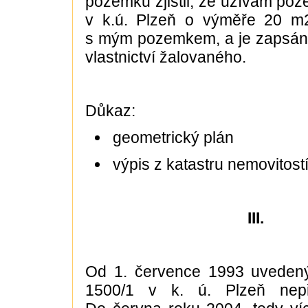
pozemku zjistil, že užívám poz
v k.ú. Plzeň o výměře 20 m2
s mým pozemkem, a je zapsán 
vlastnictví žalovaného.
Důkaz:
geometrický plán
výpis z katastru nemovitost
III.
Od 1. července 1993 uveden
1500/1 v k. ú. Plzeň nepře