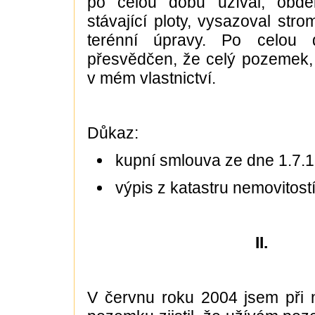
po celou dobu užíval, obděl
stávající ploty, vysazoval stro
terénní úpravy. Po celou
přesvědčen, že celý pozemek, 
v mém vlastnictví.
Důkaz:
kupní smlouva ze dne 1.7.
výpis z katastru nemovitost
II.
V červnu roku 2004 jsem při