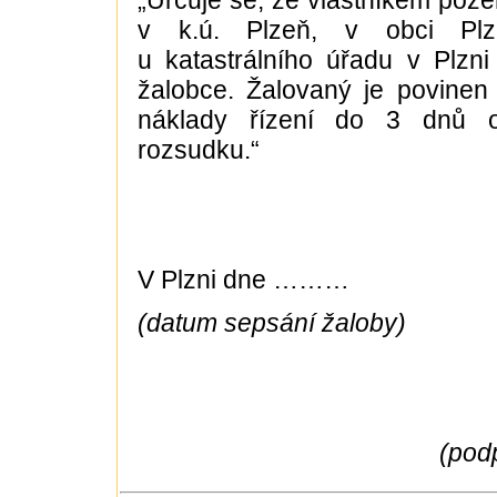
„Určuje se, že vlastníkem poze
v k.ú. Plzeň, v obci Plz
u katastrálního úřadu v Plzn
žalobce. Žalovaný je povinen 
náklady řízení do 3 dnů 
rozsudku.“
V Plzni dne ………
(datum sepsání žaloby)
(podp