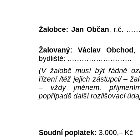
Žalobce: Jan Občan
, r.č. …
………………………
Žalovaný: Václav Obchod
,
bydliště: ………………………
(V žalobě musí být řádně ozn
řízení /též jejich zástupci/ – ž
– vždy jménem, příjmením
popřípadě další rozlišovací údaj
Soudní poplatek:
3.000,– Kč