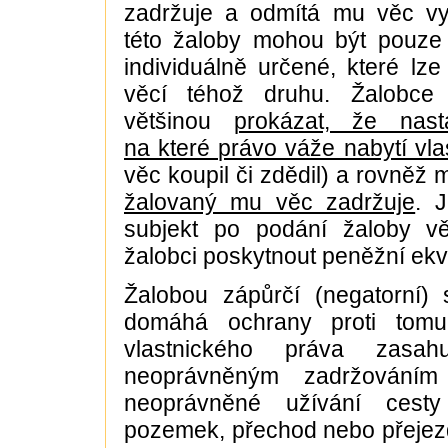
zadržuje a odmítá mu věc v
této žaloby mohou být pouze 
individuálně určené, které lze 
věcí téhož druhu. Žalobce 
většinou
prokázat, že nasta
na které právo váže nabytí vlas
věc koupil či zdědil) a rovněž
žalovaný mu věc zadržuje
. J
subjekt po podání žaloby v
žalobci poskytnout peněžní ekv
Žalobou zápůrčí (negatorní) 
domáhá ochrany proti tom
vlastnického práva zasah
neoprávněným zadržováním
neoprávněné užívání cest
pozemek, přechod nebo přejez