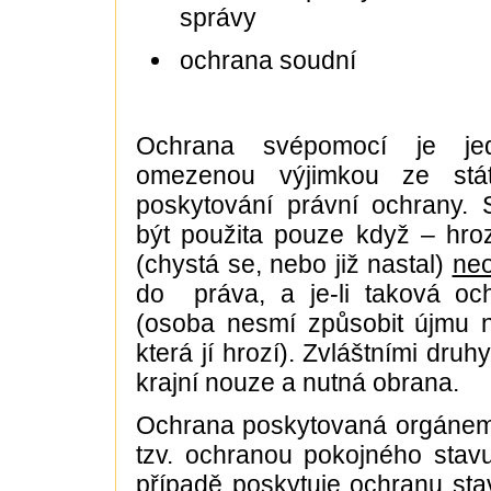
správy
ochrana soudní
Ochrana svépomocí je je
omezenou výjimkou ze stá
poskytování právní ochrany
být použita pouze když – hro
(chystá se, nebo již nastal)
ne
do práva, a je-li taková o
(osoba nesmí způsobit újmu n
která jí hrozí). Zvláštními dru
krajní nouze a nutná obrana.
Ochrana poskytovaná orgánem 
tzv. ochranou pokojného stav
případě poskytuje ochranu sta