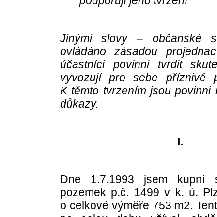
podporují jeho tvrzení
Jinými slovy – občanské so
ovládáno zásadou projednac
účastníci povinni tvrdit skut
vyvozují pro sebe příznivé p
K těmto tvrzením jsou povinni
důkazy.
I.
Dne 1.7.1993 jsem kupní 
pozemek p.č. 1499 v k. ú. Pl
o celkové výměře 753 m2. Ten