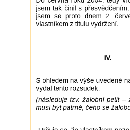
Do června roku 2004, tedy víc
jsem tak činil s přesvědčením, 
jsem se proto dnem 2. červ
vlastníkem z titulu vydržení.
IV.
S ohledem na výše uvedené na
vydal tento rozsudek:
(následuje tzv. žalobní petit –
musí být patrné, čeho se žalo