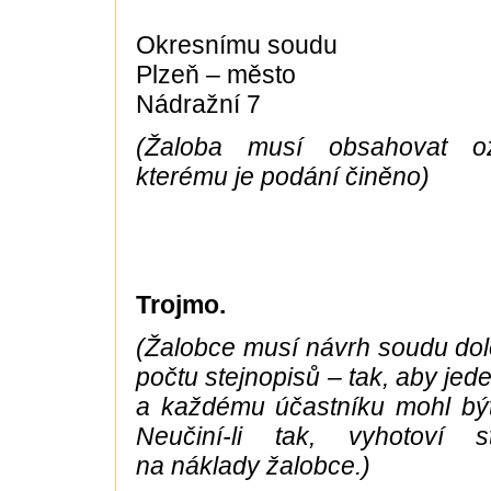
Okresnímu soudu
Plzeň – město
Nádražní 7
(Žaloba musí obsahovat o
kterému je podání činěno)
Trojmo.
(Žalobce musí návrh soudu dol
počtu stejnopisů – tak, aby jed
a každému účastníku mohl být
Neučiní-li tak, vyhotoví s
na náklady žalobce.)