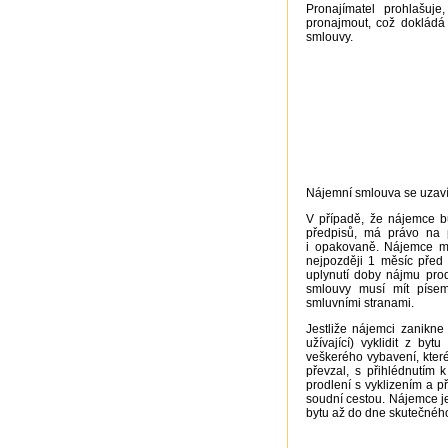
Pronajímatel prohlašuj
pronajmout, což dokládá 
smlouvy.
Nájemní smlouva se uzav
V případě, že nájemce bu
předpisů, má právo na 
i opakovaně. Nájemce mu
nejpozději 1 měsíc před
uplynutí doby nájmu pro
smlouvy musí mít pís
smluvními stranami.
Jestliže nájemci zanikne
užívající) vyklidit z by
veškerého vybavení, které
převzal, s přihlédnutím
prodlení s vyklizením a p
soudní cestou. Nájemce j
bytu až do dne skutečného 