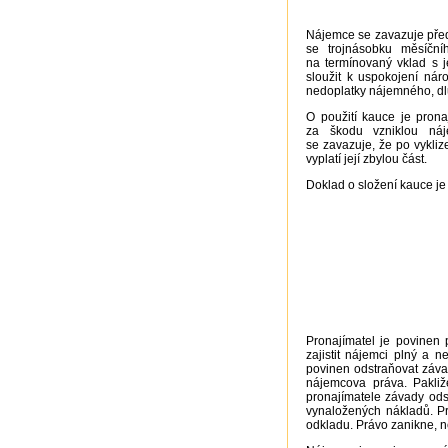
Nájemce se zavazuje předa
se trojnásobku měsíční
na termínovaný vklad s 
sloužit k uspokojení nár
nedoplatky nájemného, dlu
O použití kauce je pron
za škodu vzniklou náj
se zavazuje, že po vykli
vyplatí její zbylou část.
Doklad o složení kauce je
Pronajímatel je povinen
zajistit nájemci plný a 
povinen odstraňovat záva
nájemcova práva. Pakli
pronajímatele závady ods
vynaložených nákladů. P
odkladu. Právo zanikne, n