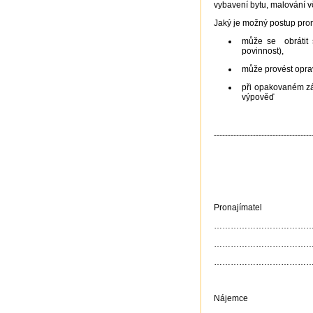
vybavení bytu, malování v
Jaký je možný postup pron
může se obrátit 
povinnost),
může provést opra
při opakovaném zá
výpověď
-----------------------------------
Pronajímatel
…………………………………… (jmén
…………………………………… (by
…………………………………… (rod
Nájemce