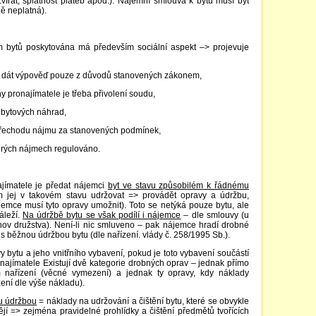
ířat, splatnost plateb apod.). Nájemní smlouva k bytu musí být
ně neplatná).
m bytů poskytována má především sociální aspekt –> projevuje
 dát výpověď pouze z důvodů stanovených zákonem,
y pronajímatele je třeba přivolení soudu,
 bytových náhrad,
řechodu nájmu za stanovených podmínek,
erých nájmech regulováno.
ajímatele je předat nájemci
byt ve stavu způsobilém k řádnému
jej v takovém stavu udržovat => provádět opravy a údržbu,
jemce musí tyto opravy umožnit). Toto se netýká pouze bytu, ale
áleží.
Na údržbě bytu se však podílí i nájemce
– dle smlouvy (u
anov družstva). Není-li nic smluveno – pak nájemce hradí drobné
s běžnou údržbou bytu (dle nařízení. vlády č. 258/1995 Sb.).
y bytu a jeho vnitřního vybavení, pokud je toto vybavení součástí
ronajímatele Existují dvě kategorie drobných oprav – jednak přímo
 nařízení (věcné vymezení) a jednak ty opravy, kdy náklady
ení dle výše nákladu).
u údržbou
= náklady na udržování a čištění bytu, které se obvykle
ějí => zejména pravidelné prohlídky a čištění předmětů tvořících