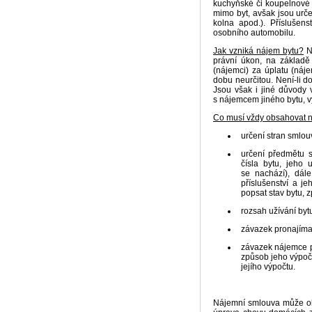
kuchyňské či koupelnové ko
mimo byt, avšak jsou urče
kolna apod.). Příslušen
osobního automobilu.
Jak vzniká nájem bytu?
Ne
právní úkon, na základě
(nájemci) za úplatu (náj
dobu neurčitou. Není-li d
Jsou však i jiné důvody
s nájemcem jiného bytu, 
Co musí vždy obsahovat n
určení stran smlou
určení předmětu s
čísla bytu, jeho
se nachází), dále
příslušenství a j
popsat stav bytu, 
rozsah užívání byt
závazek pronajímat
závazek nájemce p
způsob jeho výpoč
jejího výpočtu.
Nájemní smlouva může obs