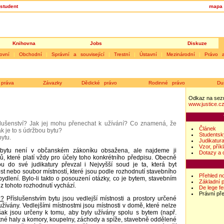
student
mapa 
Knihovna
Jobs
Diskuze
ovní
|
Obchodní
|
Správní a související
|
Trestní
|
Ústavní
|
Mezinárodní
|
Právo 
práva
Závazky
Dědické právo
Rodinné právo
Du
Odkaz na sez
www.justice.c
slušenství? Jak jej mohu přenechat k užívání? Co znamená, že
Článek
k je to s údržbou bytu?
Studentsk
bytu.
Judikatur
Vzor, přík
bytu není v občanském zákoníku obsažena, ale najdeme ji
Dotazy a 
ů, které platí vždy pro účely toho konkrétního předpisu. Obecně
ou do své judikatury převzal i Nejvyšší soud je ta, která byt
ost nebo soubor místností, které jsou podle rozhodnutí stavebního
Přehled n
ydlení. Bylo-li takto o posouzení otázky, co je bytem, stavebním
Základní 
 tohoto rozhodnutí vychází.
De lege f
Právní př
u?
Příslušenstvím bytu jsou vedlejší místnosti a prostory určené
užívány. Vedlejšími místnostmi jsou místnosti v domě, které nelze
ak jsou určeny k tomu, aby byly užívány spolu s bytem (např.
né haly a komory, koupelny, záchody a spíže, stavebně oddělené