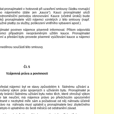
t pronajímateli v hotovosti při uzavření smlouvy částku rovnající
ho nájemného (dále jen „kauce“). Kauci pronajímatel uloží
jednoměsíční periodou obnovování. Kauce (včetně úroků) bude
oků pronajímatele vůči nájemci vzniklých z této smlouvy (např.
žné platby za služby, poškození vnitřního vybavení apod.).
ajímatel povinen nájemce písemně informovat. Přitom odpovídá
emci případným neoprávněným užitím kauce. Pronajímatel
zení a předání bytu provede písemné vyúčtování kauce a nájemci
 nedílnou součástí této smlouvy.
Čl. 5
Vzájemná práva a povinnosti
 předat nájemci byt ve stavu způsobilém k řádnému užívání a
nerušený výkon práv spojených s užíváním bytu. Pronajímatel je
dy bránící řádnému užívání bytu nebo těch, které ohrožují výkon
že tak neučiní, má nájemce právo po předchozím upozornění
tranit v nezbytné míře sám a požadovat od něj náhradu účelně
rávo na náhradu musí uplatnit u pronajímatele bez zbytečného
ebylo-li uplatněno do šesti měsíců od odstranění závad.