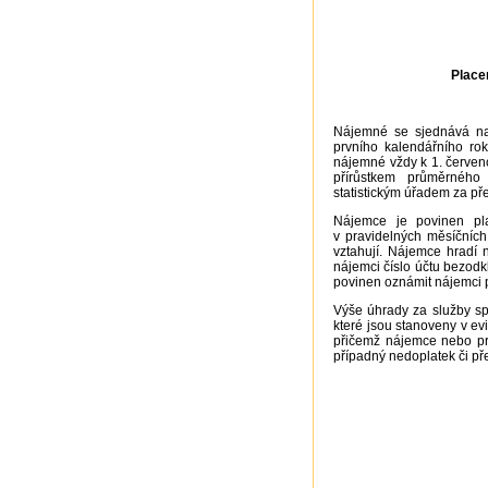
Place
Nájemné se sjednává 
prvního kalendářního ro
nájemné vždy k 1. červenc
přírůstkem průměrného
statistickým úřadem za př
Nájemce je povinen pl
v pravidelných měsíčních
vztahují. Nájemce hradí
nájemci číslo účtu bezod
povinen oznámit nájemci 
Výše úhrady za služby sp
které jsou stanoveny v evi
přičemž nájemce nebo pro
případný nedoplatek či p