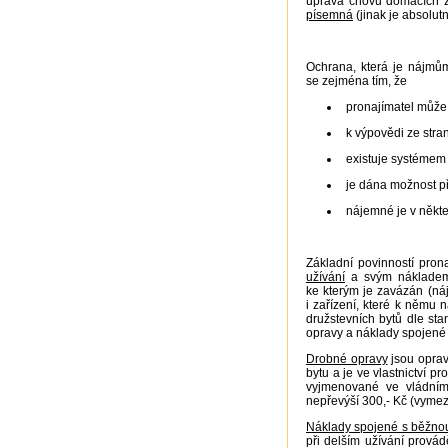
úprava chovu domácích zv
písemná
(jinak je absolut
Ochrana, která je nájmů
se zejména tím, že
pronajímatel může
k výpovědi ze stran
existuje systémem
je dána možnost p
nájemné je v někt
Základní povinností pron
užívání
a svým nákladem 
ke kterým je zavázán (ná
i zařízení, které k němu n
družstevních bytů dle st
opravy a náklady spojené 
Drobné opravy
jsou oprav
bytu a je ve vlastnictví p
vyjmenované ve vládním
nepřevýší 300,- Kč (vymez
Náklady spojené s běžno
při delším užívání provád