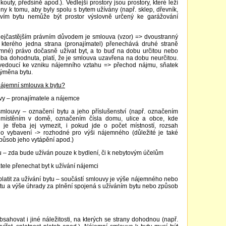
uty, předsíně apod.). Vedlejší prostory jsou prostory, které leží
ny k tomu, aby byly spolu s bytem užívány (např. sklep, dřevník,
stvím bytu nemůže být prostor výslovně určený ke garážování
jčastějším právním důvodem je smlouva (vzor) => dvoustranný
 kterého jedna strana (pronajímatel) přenechává druhé straně
emné) právo dočasně užívat byt, a to buď na dobu určitou nebo
oba dohodnuta, platí, že je smlouva uzavřena na dobu neurčitou.
 vedoucí ke vzniku nájemního vztahu => přechod nájmu, sňatek
výměna bytu.
ájemní smlouva k bytu?
vy – pronajímatele a nájemce
mlouvy – označení bytu a jeho příslušenství (např. označením
 umístěním v domě, označením čísla domu, ulice a obce, kde
 je třeba jej vymezit, i pokud jde o počet místností, rozsah
eho vybavení -> rozhodné pro výši nájemného (důležité je také
způsob jeho vytápění apod.)
u – zda bude užíván pouze k bydlení, či k nebytovým účelům
ele přenechat byt k užívání nájemci
latit za užívání bytu – součástí smlouvy je výše nájemného nebo
tu a výše úhrady za plnění spojená s užíváním bytu nebo způsob
ahovat i jiné náležitosti, na kterých se strany dohodnou (např.