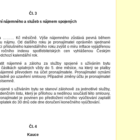
Čl. 3
ní nájemného a služeb s nájmem spojených
na ……… Kč měsíčně. Výše nájemného zůstává pevná během
ku nájmu. Od dalšího roku je pronajímatel oprávněn sjednané
i příslušného kalendářního roku zvýšit o míru inflace vyjádřenou
 ročního indexu spotřebitelských cen vyhlášenou Českým
edchozí kalendářní rok.
atit nájemné a zálohu za služby spojené s užíváním bytu
 částkách splatných vždy do 5. dne měsíce, na který se platby
 nájemné převodem na účet pronajímatele. Pronajímatel oznámí
kladně po uzavření smlouvy. Případné změny účtu je pronajímatel
písemně.
ojené s užíváním bytu se stanoví zálohově za jednotlivé služby,
denčním listu, který je přílohou a nedílnou součástí této smlouvy,
najímatel je povinen po předložení ročního vyúčtování zaplatit
řeplatek do 30 dnů ode dne doručení konečného vyúčtování.
Čl. 4
Kauce