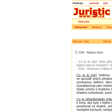
Pohledy:
právník
laik
Adresáře
Občanské
|
Rodinné
|
Prac
Obecná část
Věcná 
Č. 036 - Nájem bytu
- Co je to byt? Jeho pří
nájem bytu je chráněn? Ja
- Vzor - smlouva o nájmu 
Co je to byt?
Definice 
ve spoustě jiných předpis
uznávanou definicí, kter
charakterizuje jako místn
úřadu určeny k trvalému b
úřadem rozhodnuto, soud z
Co je příslušenstvím byt
k tomu, aby byly s bytem 
považovat za obytné, avš
neobytné kuchyně, neobyt