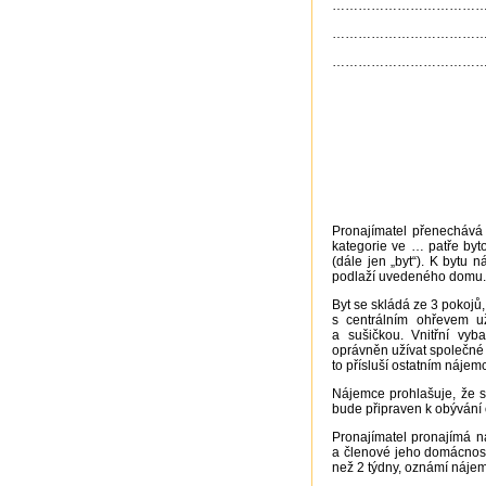
…………………………………… (jmén
…………………………………… (by
…………………………………… (rod
Pronajímatel přenechává
kategorie ve … patře b
(dále jen „byt“). K bytu 
podlaží uvedeného domu.
Byt se skládá ze 3 pokoj
s centrálním ohřevem už
a sušičkou. Vnitřní vyb
oprávněn užívat společné
to přísluší ostatním náje
Nájemce prohlašuje, že s
bude připraven k obývá
Pronajímatel pronajímá n
a členové jeho domácnost
než 2 týdny, oznámí nájem