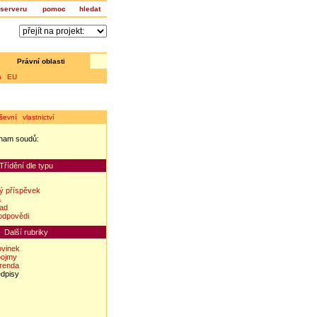
serveru
pomoc
hledat
Právní oblasti
a EU
ševní vlastnictví
nam soudů:
z
Třídění dle typu
ý příspěvek
a
lad
odpovědi
Další rubriky
ovinek
pojmy
erenda
edpisy