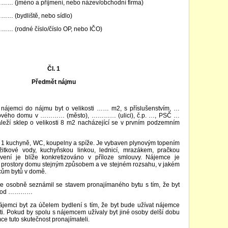
o a příjmení, nebo název/obchodní firma)
dliště, nebo sídlo)
né číslo/číslo OP, nebo IČO)
Čl. 1
Předmět nájmu
 nájemci do nájmu byt o velikosti …… m2, s příslušenstvím, …
ytového domu v ………… (město), ………… (ulici), č.p. …, PSČ …
náleží sklep o velikosti 8 m2 nacházející se v prvním podzemním
ů, 1 kuchyně, WC, koupelny a spíže. Je vybaven plynovým topením
itkové vody, kuchyňskou linkou, lednicí, mrazákem, pračkou
avení je blíže konkretizováno v příloze smlouvy. Nájemce je
 prostory domu stejným způsobem a ve stejném rozsahu, v jakém
mcům bytů v domě.
e osobně seznámil se stavem pronajímaného bytu s tím, že byt
ní od …………
ájemci byt za účelem bydlení s tím, že byt bude užívat nájemce
i. Pokud by spolu s nájemcem užívaly byt jiné osoby delší dobu
ce tuto skutečnost pronajímateli.