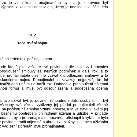
e, že je vlastníkem pronajímaného bytu a je oprávněn byt
výpisem z katastru nemovitostí, který je nedílnou součástí této
Čl. 2
Doba trvání nájmu
írá na jeden rok, počínaje dnem ………
de řádně plnit veškeré své povinnosti dle smlouvy i právních
prodloužení smlouvy za stejných podmínek o další rok, a to
sí pronajímatele písemně vyzvat k prodloužení smlouvy, a to
 skončením nájmu. Pronajímatel se zavazuje nejpozději ke dni
dloužit dobu nájmu o další rok. Dohoda o prodloužení nájemní
emnou formu a musí být odsouhlasena a podepsána oběma
 právo užívat byt, je povinen (případně i další osoby s ním byt
tu všechny své věci a vyklizený jej předat pronajímateli včetně
 na počátku nájemního vztahu převzal, a to ve stavu v jakém jej
 k běžnému opotřebení při řádném užívání a údržbě. V případě
ředáním bytu je pronajímatel oprávněn přistoupit k vyklizení bytu
e povinen hradit nájemné a úhradu za služby spojené s užíváním
vyklizení a předání bytu pronajímateli.