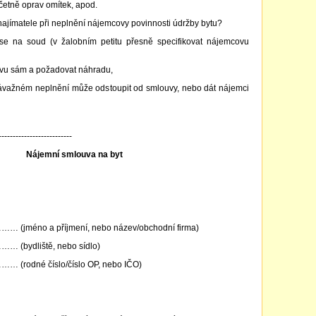
četně oprav omítek, apod.
ajímatele při neplnění nájemcovy povinnosti údržby bytu?
se na soud (v žalobním petitu přesně specifikovat nájemcovu
vu sám a požadovat náhradu,
važném neplnění může odstoupit od smlouvy, nebo dát nájemci
--------------------------
Nájemní smlouva na byt
o a příjmení, nebo název/obchodní firma)
dliště, nebo sídlo)
né číslo/číslo OP, nebo IČO)